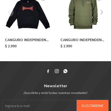
CANGURO INDEPENDENT
CANGURO INDEPENDENT
SPAN LOGO - Black
ITC PROFILE HOOD -
$
2.990
$
2.990
Green



Newsletter
¡Suscribite y recibí todas nuestras novedades!
SUSCRIBIRME