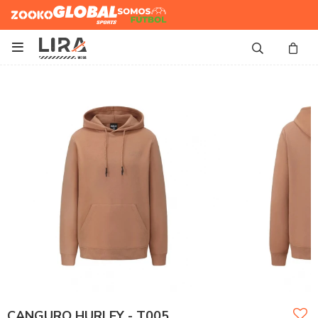
Zooko
Global Sports
Somos
Futbol

CANGURO HURLEY - T005