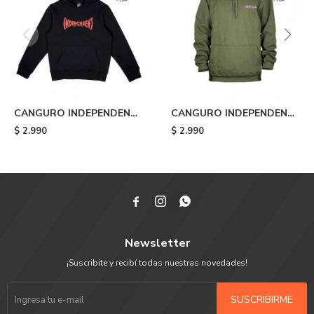
CANGURO INDEPENDENT
CANGURO INDEPENDENT
SPAN LOGO - Black
ITC PROFILE HOOD -
$
2.990
$
2.990
Green



Newsletter
¡Suscribite y recibí todas nuestras novedades!
SUSCRIBIRME