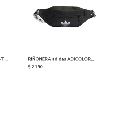
T -
RIÑONERA adidas ADICOLOR
CLASSIC - Black
$
2.190