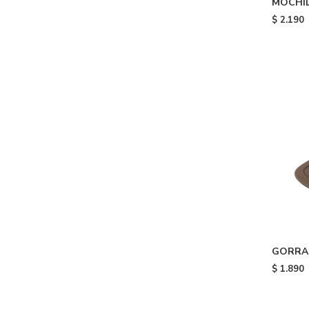
MOCHIL
adidas 
$
2.190
GORRA 
Brown
$
1.890