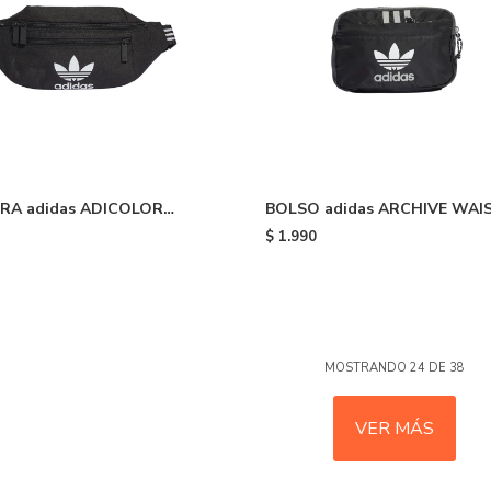
RA adidas ADICOLOR
BOLSO adidas ARCHIVE WAIS
 - Black
Black
$
1.990
MOSTRANDO
24
DE
38
VER MÁS