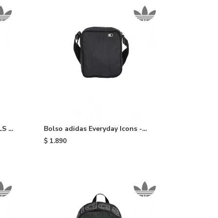
S -
Bolso adidas Everyday Icons -
Black
$
1.890