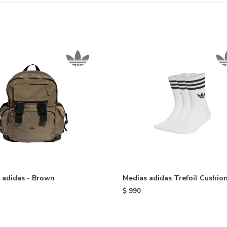
 adidas - Brown
Medias adidas Trefoil Cushion
Tiras - White
$
990