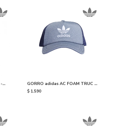
-
GORRO adidas AC FOAM TRUC -
Light Blue
$
1.590