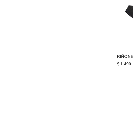
RIÑONE
CLASSIC
$
1.490