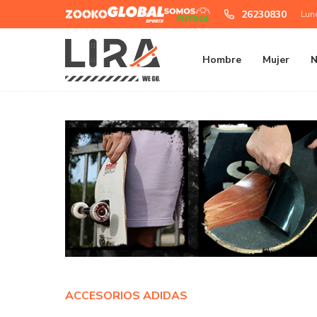
Zooko
Global
Somos
26230830
Lun
Sports
Futbol
Hombre
Mujer
N
ACCESORIOS ADIDAS