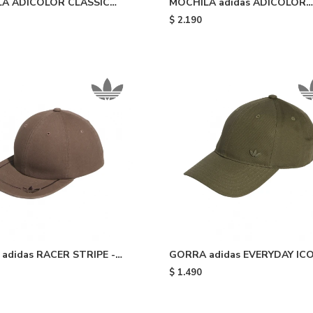
A ADICOLOR CLASSIC
MOCHILA adidas ADICOLOR
- Pink
CLASSIC - Beige
$
2.190
adidas RACER STRIPE -
GORRA adidas EVERYDAY IC
TONAL METAL TREFOIL - Gr
$
1.490