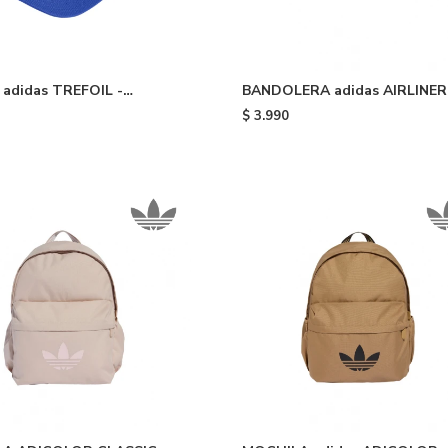
adidas TREFOIL -
BANDOLERA adidas AIRLINE
ite
- Black
$
3.990