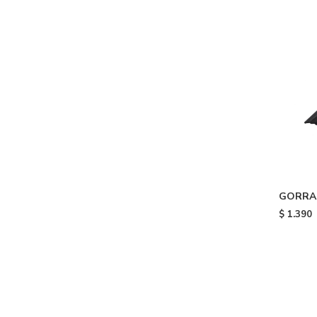
GORRA a
$
1.390