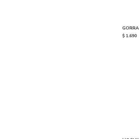
GORRA 
Blue/wh
$
1.690