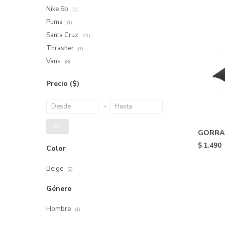
Nike Sb
(1)
Puma
(1)
Santa Cruz
(11)
Thrasher
(1)
Vans
(8)
Precio
($)
OK
GORRA 
ADICOL
$
1.490
Color
Beige
(2)
Género
Hombre
(1)