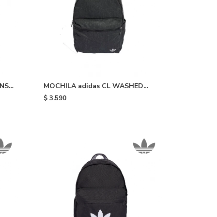
NS -
MOCHILA adidas CL WASHED
EFFECT - Black
$
3.590