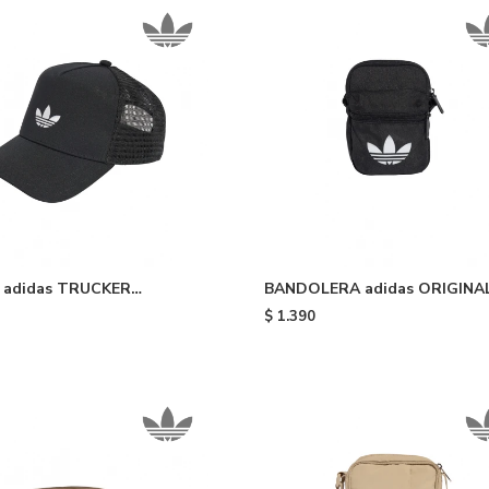
adidas TRUCKER
BANDOLERA adidas ORIGINAL
OR CLASSIC - Black
Black
$
1.390