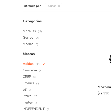
Filtrando por:
Adidas
Categorías
Mochilas
(17)
Gorros
(16)
Medias
(5)
Marcas
Adidas
(38)
Converse
(4)
CREP
(5)
Emerica
(4)
Mochila
éS
(3)
$
2.990
Etnies
(17)
Hurley
(3)
INDEPENDENT
(5)