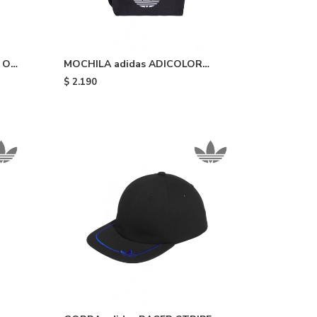
R OG
MOCHILA adidas ADICOLOR
CLASSIC - Black
$
2.190