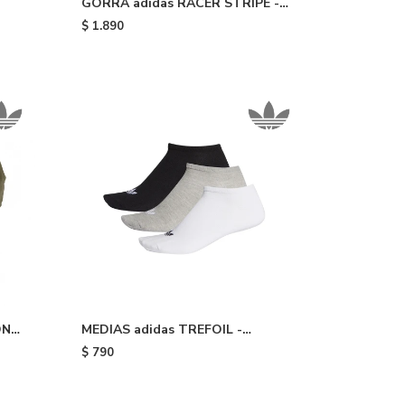
GORRA adidas RACER STRIPE -
Black
$
1.890
ONS
MEDIAS adidas TREFOIL -
een
White/medium Grey
$
790
Heather/black