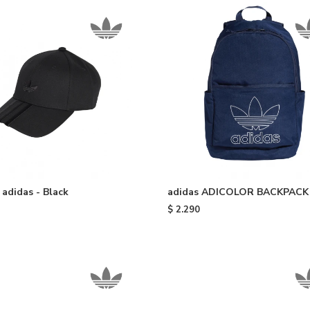
didas - Black
adidas ADICOLOR BACKPACK 
Blue
$
2.290