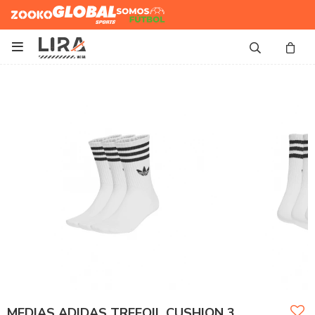
Zooko
Global Sports
Somos
Futbol

MEDIAS ADIDAS TREFOIL CUSHION 3