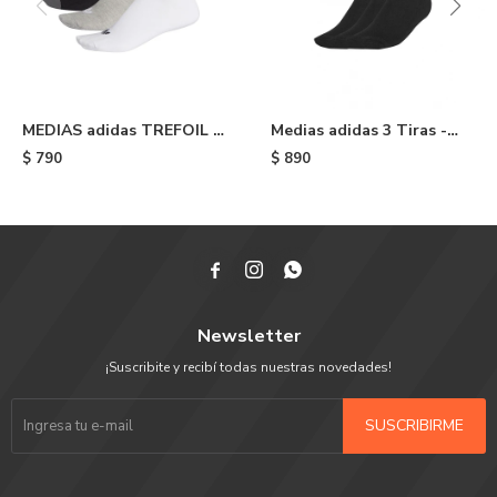
MEDIAS adidas TREFOIL -
Medias adidas 3 Tiras -
White/medium Grey
Black
$
790
$
890
Heather/black



Newsletter
¡Suscribite y recibí todas nuestras novedades!
SUSCRIBIRME