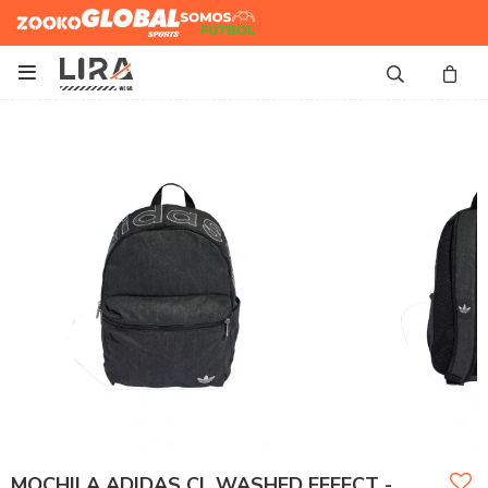
Zooko
Global Sports
Somos
Futbol

MOCHILA ADIDAS CL WASHED EFFECT -