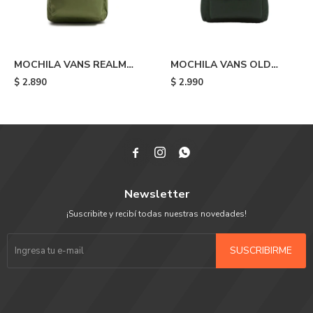
MOCHILA VANS REALM
MOCHILA VANS OLD
FLYING - Green
SKOOL H2O - Green
$
2.890
$
2.990



Newsletter
¡Suscribite y recibí todas nuestras novedades!
SUSCRIBIRME