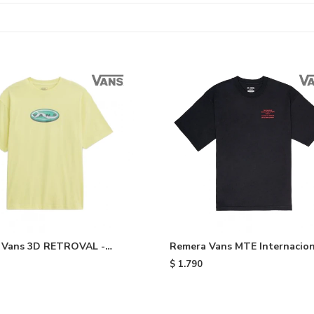
 Vans 3D RETROVAL -
Remera Vans MTE Internacion
Black
$
1.790