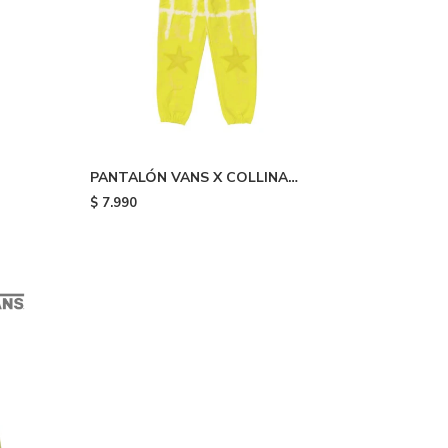
PANTALÓN VANS X COLLINA
STRADA - Yellow
$
7.990