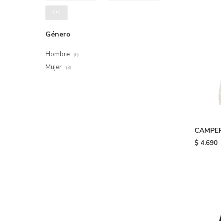
OK
Género
Hombre
(6)
Mujer
(3)
CAMPE
FULL ZI
$
4.690