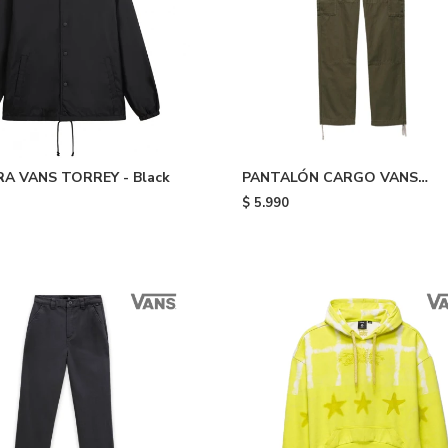
A VANS TORREY - Black
PANTALÓN CARGO VANS
SERVICE - Green
$
5.990