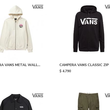
RA VANS METAL WALL
CAMPERA VANS CLASSIC ZIP 
P - White
Black
$
4.790