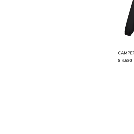
CAMPER
$
4.590