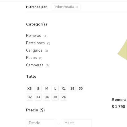
Filtrando por:
Indumentaria
Categorías
Remeras
(3)
Pantalones
(3)
Canguros
(1)
Buzos
(1)
Camperas
(3)
Talle
XS
S
M
L
XL
28
30
32
34
36
38
26
Remera
Yellow
$
1.790
Precio
($)