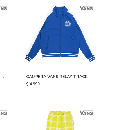
-
CAMPERA VANS RELAY TRACK -
Blue/white
$
4.990