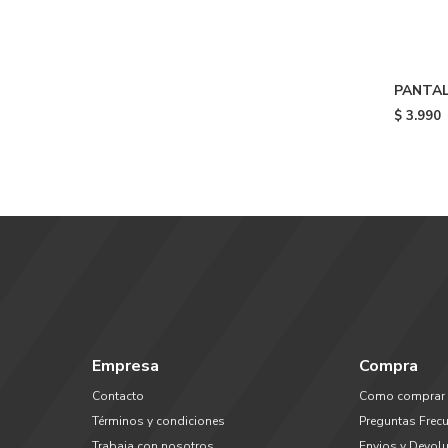
PANTAL
GEERIN
$
3.990
Empresa
Compra
Contacto
Como comprar
Términos y condiciones
Preguntas Frec
Trabaja con nosotros
Envios y Devol