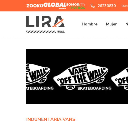
Zooko
Global
Somos
26230830
Lun
Sports
Futbol
Hombre
Mujer
N
INDUMENTARIA VANS