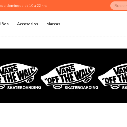
es a domingos de 10 a 22 hrs
iños
Accesorios
Marcas