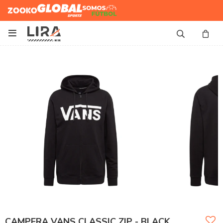
Zooko
Global Sports
Somos
Futbol

CAMPERA VANS CLASSIC ZIP - BLACK