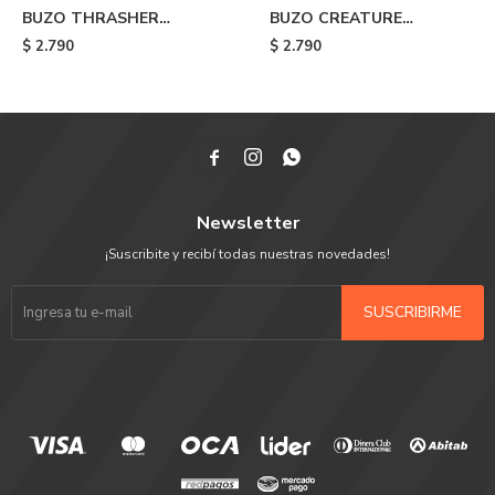
BUZO THRASHER
BUZO CREATURE
LICENSE PLACE - Black
OUTLINE CREW - Black
$
2.790
$
2.790



Newsletter
¡Suscribite y recibí todas nuestras novedades!
SUSCRIBIRME