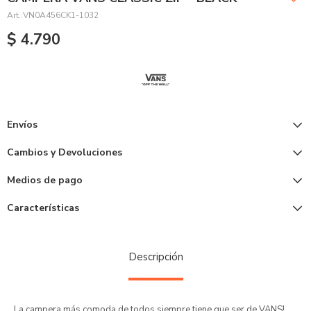
VN0A456CK1-1032
$
4.790
Envíos
Cambios y Devoluciones
Medios de pago
Características
Descripción
La campera más comoda de todos siempre tiene que ser de VANS!