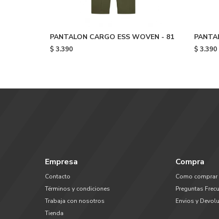
PANTALON CARGO ESS WOVEN - 81
PANTAL
Black/
$
3.390
$
3.390
Empresa
Compra
Contacto
Como comprar
Términos y condiciones
Preguntas Frec
Trabaja con nosotros
Envios y Devol
Tienda