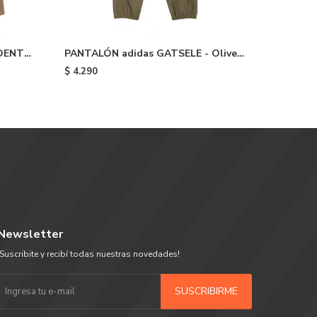
DENT
PANTALÓN adidas GATSELE - Olive
PANTALÓ
Strata White
Cardboa
$
4.290
$
4.390
Newsletter
¡Suscribite y recibí todas nuestras novedades!
SUSCRIBIRME