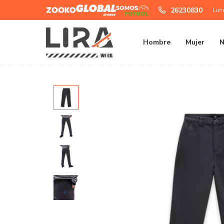
Zooko
Global
Somos
26230830
Lun
Sports
Futbol
Hombre
Mujer
N