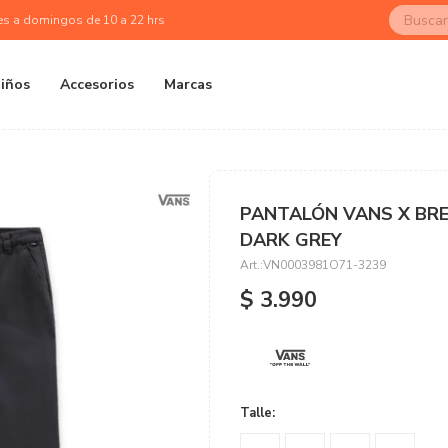
es a domingos de 10 a 22 hrs
iños
Accesorios
Marcas
PANTALÓN VANS X BRE
DARK GREY
VN0003981O71-3239
$
3.990
Talle: