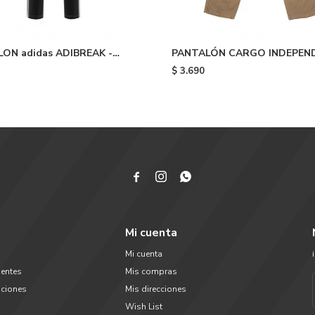
ON adidas ADIBREAK -
PANTALÓN CARGO INDEPEN
white
GRIND - Caqui
$
3.690



Mi cuenta
Mi cuenta
uentes
Mis compras
uciones
Mis direcciones
Wish List