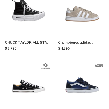
CHUCK TAYLOR ALL STAR
Championes adidas
DOUBLE STACK - Black
Campus 00s de niño - Beige
$
3.790
$
4.290
White