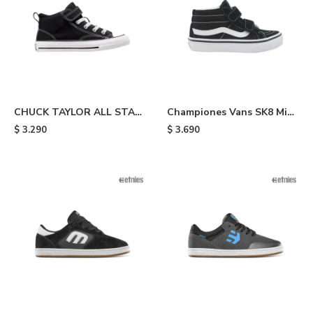
CHUCK TAYLOR ALL STAR
Championes Vans SK8 Mid
MALDEN STREET - Black &
de niño - Black
$
3.290
$
3.690
White