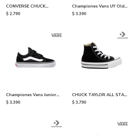
CONVERSE CHUCK
Championes Vans UY Old
TAYLOR ALL STAR OX -
Skool V de niño - Blue
$
2.790
$
3.390
Black
Championes Vans Junior
CHUCK TAYLOR ALL STAR
Old Skool de niño - Black
EVA LIFT PLATFORM -
$
3.390
$
3.790
Black & White