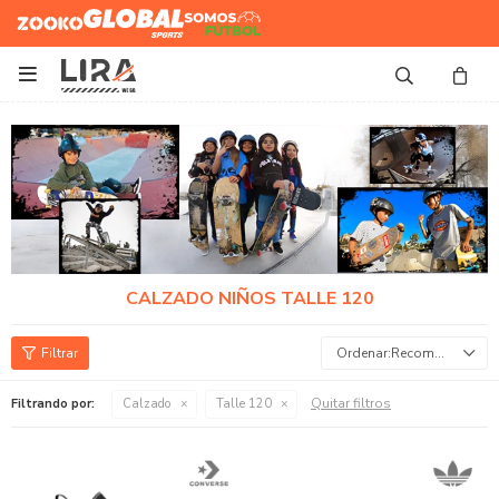
Zooko
Global Sports
Somos
Futbol

CALZADO NIÑOS TALLE 120
Recomendados
Quitar filtros
Filtrando por:
Calzado
Talle 120