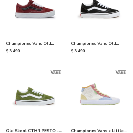
Championes Vans Old
Championes Vans Old
Skool de niño - Wine &
Skool de niño - Black
$
3.490
$
3.490
Black
Old Skool CTHR PESTO -
Championes Vans x Little