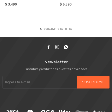
Green
Lizzie Sesame Street de
$
3.490
$
5.590
niño - Multi Colors
MOSTRANDO
16
DE
16



Newsletter
¡Suscribite y recibí todas nuestras novedades!
SUSCRIBIRME