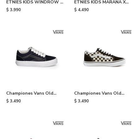
ETNIES KIDS WINDROW -
ETNIES KIDS MARANA X
Black/white
SANTA CRUZ - Grey
$
3.990
$
4.490
Championes Vans Old
Championes Vans Old
Skool JR de niño - Black
Skool de niño - Black &
$
3.490
$
3.490
White