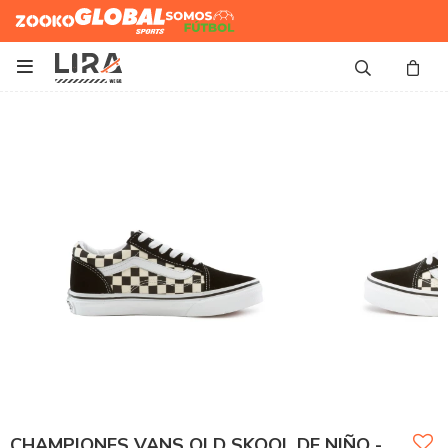
Zooko
Global Sports
Somos
Futbol

CHAMPIONES VANS OLD SKOOL DE NIÑO -