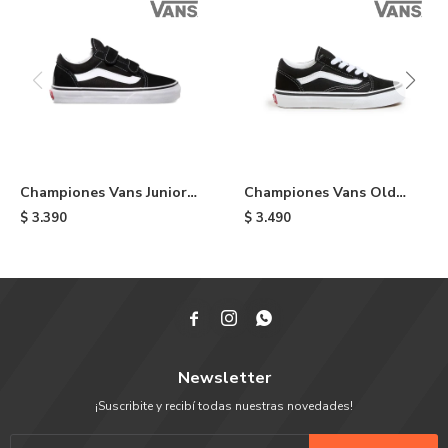
Championes Vans Junior
Championes Vans Old
Old Skool de niño - Black
Skool de niño - Black
$
3.390
$
3.490



Newsletter
¡Suscribite y recibí todas nuestras novedades!