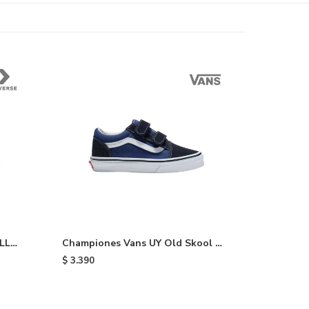
LL
Championes Vans UY Old Skool V
de niño - Blue
$
3.390