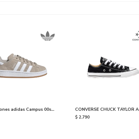
ones adidas Campus 00s
CONVERSE CHUCK TAYLOR A
 - Beige
STAR OX - Black
$
2.790