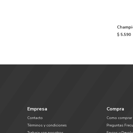
Champio
Sesame 
$
5.590
Colors
Empresa
Compra
Contacto
Como comprar
Términos y condiciones
Preguntas Frec
Trabaja con nosotros
Envios y Devol