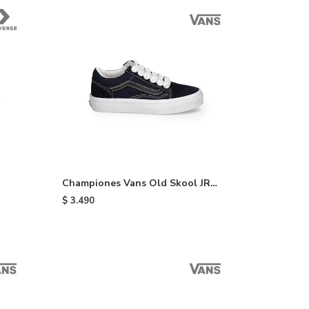
Championes Vans Old Skool JR
hite
de niño - Black
$
3.490