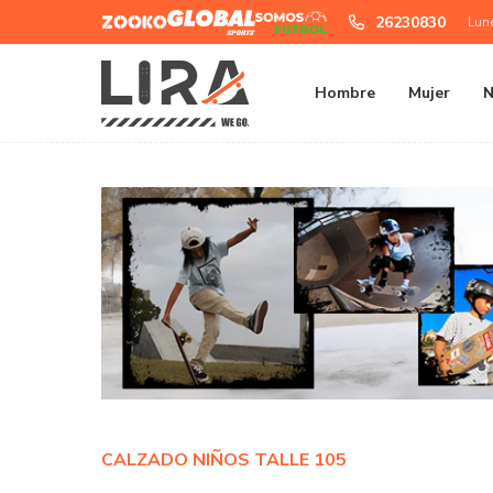
Zooko
Global
Somos
26230830
Lun
Sports
Futbol
Hombre
Mujer
N
CALZADO NIÑOS TALLE 105