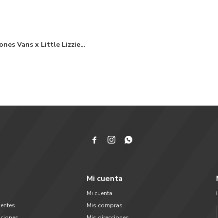
nes Vans x Little Lizzie
Street de niño - Multi



Mi cuenta
Mi cuenta
uentes
Mis compras
uciones
Mis direcciones