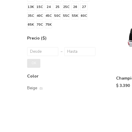
13K
15C
24
25
25C
26
27
35C
40C
45C
50C
55C
55K
60C
65K
70C
75K
Precio
($)
OK
Color
Champio
Skool d
$
3.390
Beige
(1)