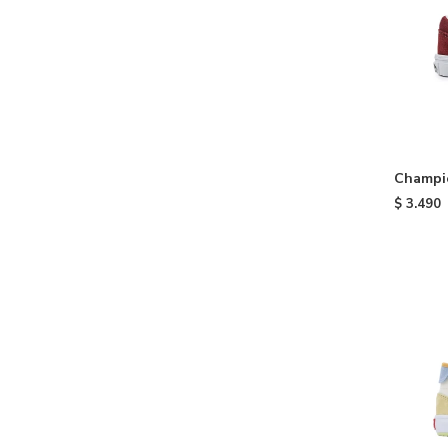
Champi
niño - 
$
3.490