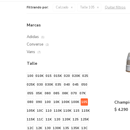
Quitar filtros
Filtrando por:
Calzado
Talle 105
Marcas
Adidas
(1)
Converse
(2)
Vans
(7)
Talle
100
010K
015
015K
020
020K
025
025K
030
030K
035
040
045
050
055
05K
060
065
06K
070
07K
Champi
080
090
100
10K
100K
100K
105
de niño
$
4.290
105K
10C
110
110K
110K
115
115K
115K
11C
11K
120
120K
125
125K
12C
12K
130
130K
135
135K
13C