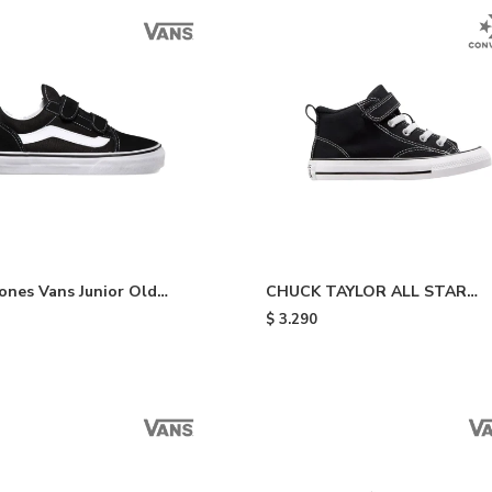
nes Vans Junior Old
CHUCK TAYLOR ALL STAR
e niño - Black
MALDEN STREET - Black & W
$
3.290