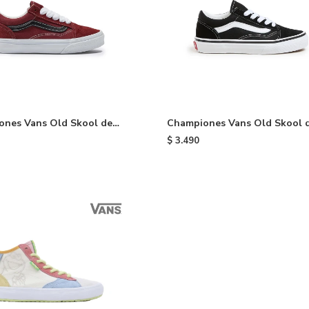
ones Vans Old Skool de
Championes Vans Old Skool 
Wine & Black
niño - Black
$
3.490