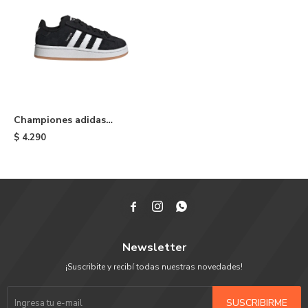
Championes adidas
Campus 00s de niño - Black
$
4.290
& White



Newsletter
¡Suscribite y recibí todas nuestras novedades!
SUSCRIBIRME