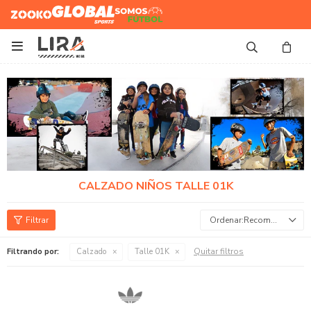
Zooko
Global Sports
Somos
Futbol

CALZADO NIÑOS TALLE 01K
Recomendados
Quitar filtros
Filtrando por:
Calzado
Talle 01K