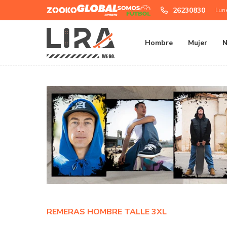
Zooko
Global
Somos
26230830
Lun
Sports
Futbol
Hombre
Mujer
N
REMERAS HOMBRE TALLE 3XL