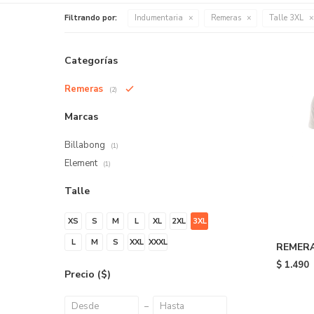
Filtrando por:
Indumentaria
Remeras
Talle 3XL
Categorías
Remeras
(2)
Marcas
Billabong
(1)
Element
(1)
Talle
XS
S
M
L
XL
2XL
3XL
L
M
S
XXL
XXXL
REMERA
White
$
1.490
Precio
($)