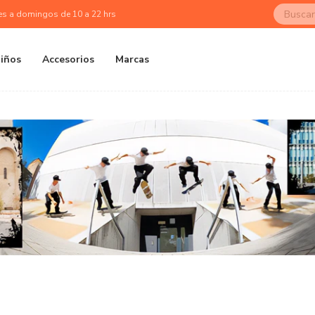
es a domingos de 10 a 22 hrs
iños
Accesorios
Marcas