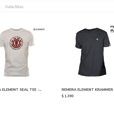
Quitar filtros
 ELEMENT SEAL TEE -
REMERA ELEMENT KRAMMER
- Grey
$
1.390