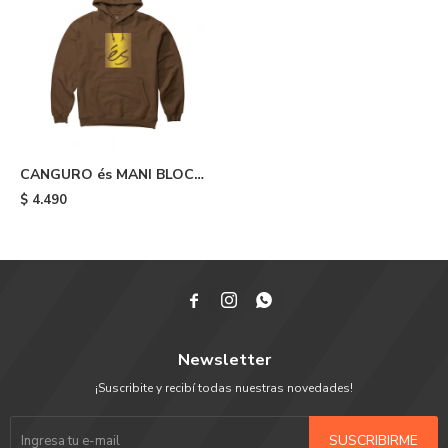
CANGURO és MANI BLOCK
HOODIE FLEECE - Brown
$
4.490



Newsletter
¡Suscribite y recibí todas nuestras novedades!
SUSCRIBIRME