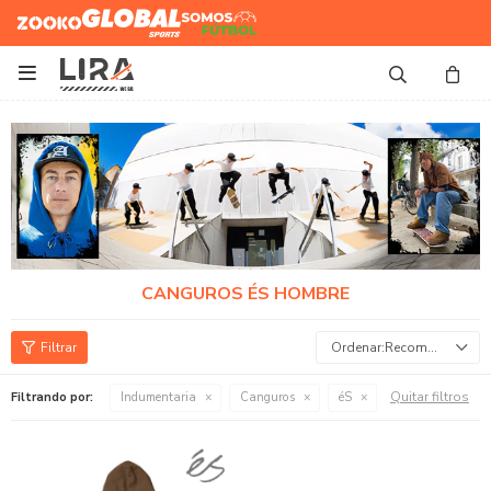
Zooko
Global Sports
Somos
Futbol

CANGUROS ÉS HOMBRE
Recomendados
Quitar filtros
Filtrando por:
Indumentaria
Canguros
éS