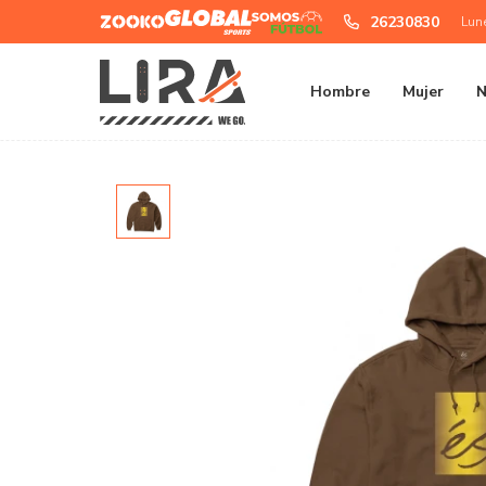
Zooko
Global
Somos
26230830
Lun
Sports
Futbol
Hombre
Mujer
N