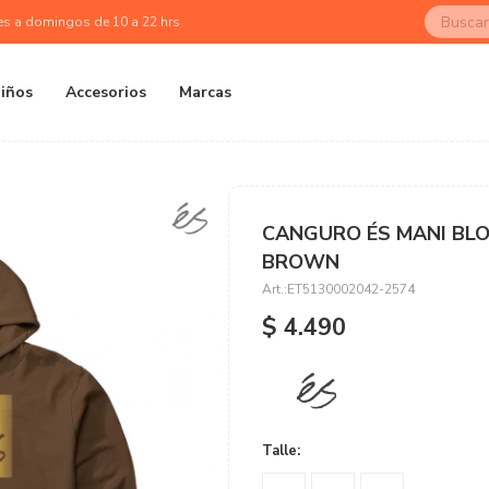
es a domingos de 10 a 22 hrs
iños
Accesorios
Marcas
CANGURO ÉS MANI BLO
BROWN
ET5130002042-2574
$
4.490
Talle: