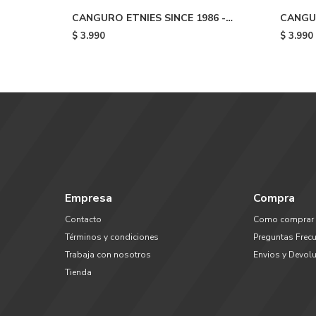
CANGURO ETNIES SINCE 1986 -
CANGUR
Yellow
$
3.990
$
3.990
Empresa
Compra
Contacto
Como comprar
Términos y condiciones
Preguntas Frec
Trabaja con nosotros
Envios y Devol
Tienda