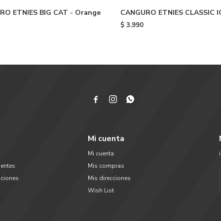
O ETNIES BIG CAT - Orange
CANGURO ETNIES CLASSIC I
Blue
$
3.990



Mi cuenta
Mi cuenta
uentes
Mis compras
uciones
Mis direcciones
Wish List