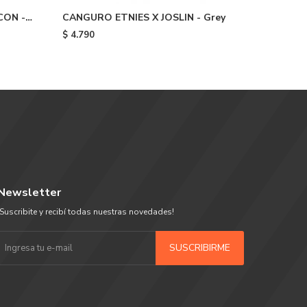
CON -
CANGURO ETNIES X JOSLIN - Grey
CANGURO
TREFOIL 
$
4.790
$
4.990
Newsletter
¡Suscribite y recibí todas nuestras novedades!
SUSCRIBIRME