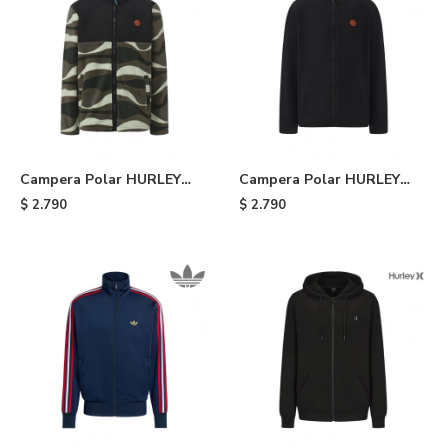
Campera Polar HURLEY
Campera Polar HURLEY
Terra - Green
Terra - Black
$
2.790
$
2.790