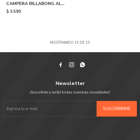
CAMPERA BILLABONG ALL
DAY ZIP HOOD - Yellow
$
3.590
MOSTRANDO
15
DE
15



Newsletter
¡Suscribite y recibí todas nuestras novedades!
SUSCRIBIRME