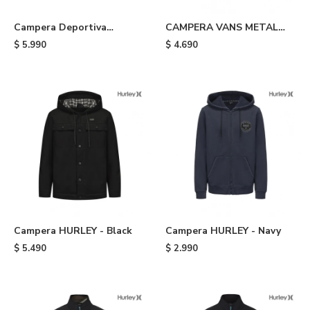
Campera Deportiva
CAMPERA VANS METAL
Alemania adidas - Light
WALL FULL ZIP - White
$
5.990
$
4.690
Blue
Campera HURLEY - Black
Campera HURLEY - Navy
$
5.490
$
2.990