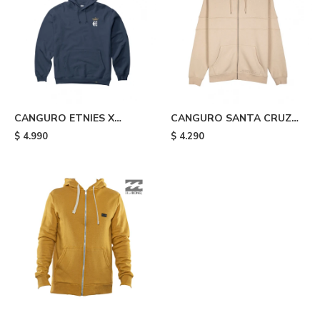
CANGURO ETNIES X
CANGURO SANTA CRUZ
AURELIEN GIRAUD
ESPECIAL TONAL STRIP
$
4.990
$
4.290
ARROW - Blue
PANEL - Beige