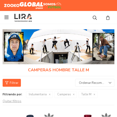
Zooko
Global Sports
Somos
Futbol

CAMPERAS HOMBRE TALLE M
Recomendados
Filtrando por:
Indumentaria
Camperas
Talle M
Quitar filtros