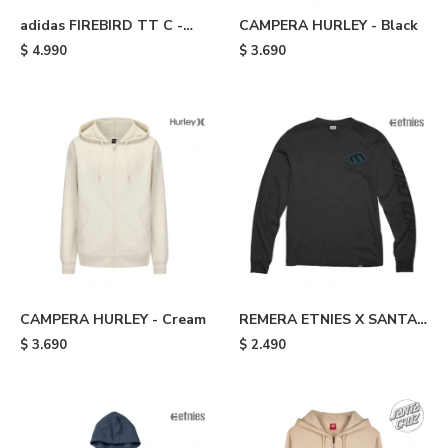
adidas FIREBIRD TT C -
CAMPERA HURLEY - Black
Blue
$
4.990
$
3.690
CAMPERA HURLEY - Cream
REMERA ETNIES X SANTA
CRUZ SCREAMING HAND -
$
3.690
$
2.490
Black