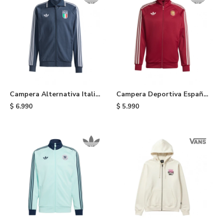
Campera Alternativa Italia
Campera Deportiva España
adidas - Blue
adidas - Red
$
6.990
$
5.990