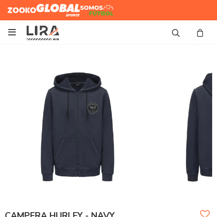
Zooko
Global Sports
Somos
Futbol

CAMPERA HURLEY - NAVY