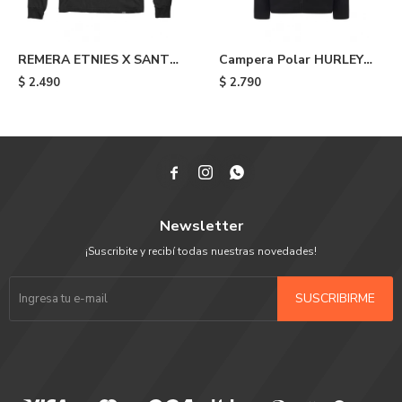
REMERA ETNIES X SANTA
Campera Polar HURLEY
CRUZ SCREAMING HAND -
Terra - Black
$
2.490
$
2.790
Black



Newsletter
¡Suscribite y recibí todas nuestras novedades!
SUSCRIBIRME