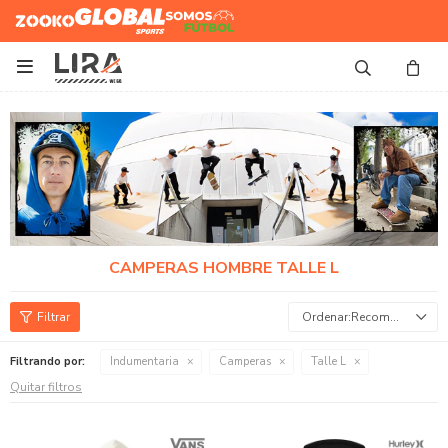
Zooko
Global Sports
Somos
Futbol

CAMPERAS HOMBRE TALLE L
Recomendados
Filtrando por:
Indumentaria
Camperas
Talle L
Quitar filtros