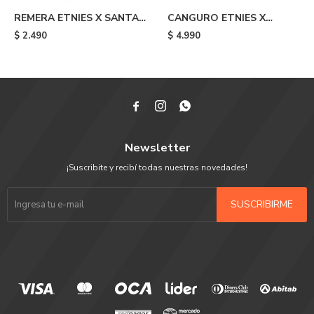
REMERA ETNIES X SANTA
CANGURO ETNIES X
CRUZ SCREAMING HAND -
AURELIEN GIRAUD
$
2.490
$
4.990
Black
ARROW - Blue



Newsletter
¡Suscribite y recibí todas nuestras novedades!
SUSCRIBIRME