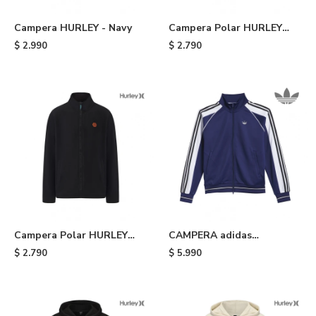
Campera HURLEY - Navy
Campera Polar HURLEY
Terra - Green
$
2.990
$
2.790
Campera Polar HURLEY
CAMPERA adidas
Terra - Black
TYSHAWN - Blue
$
2.790
$
5.990