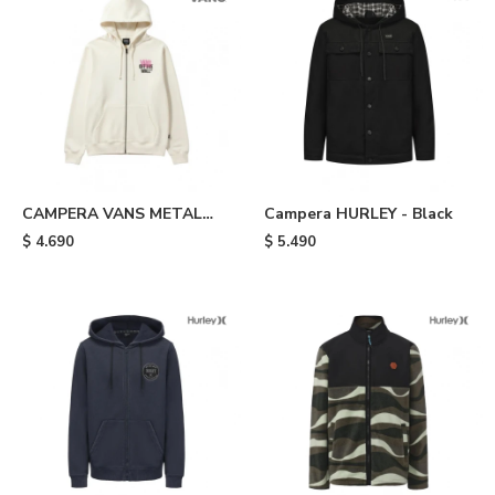
CAMPERA VANS METAL
Campera HURLEY - Black
WALL FULL ZIP - White
$
4.690
$
5.490