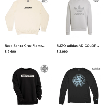
Buzo Santa Cruz Flame
BUZO adidas ADICOLOR
Strip - White
CLASSICS TRIFOLIO - Grey
$
2.690
$
3.990