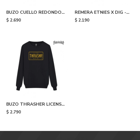
BUZO CUELLO REDONDO -
REMERA ETNIES X DIG -
Negro
Black
$
2.690
$
2.190
BUZO THRASHER LICENSE
PLACE - Black
$
2.790