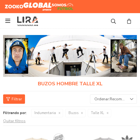
Zooko
Global Sports
Somos
Futbol

BUZOS HOMBRE TALLE XL
Recomendados
Filtrando por:
Indumentaria
Buzos
Talle XL
Quitar filtros