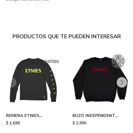
PRODUCTOS QUE TE PUEDEN INTERESAR
REMERA ETNIES
BUZO INDEPENDENT
DYSTOPIA - Black
SPANNING FRONT CREW
$
1.690
$
2.990
- Black