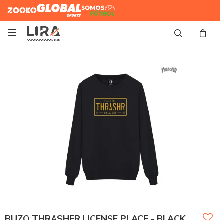
Zooko
Global Sports
Somos
Futbol

BUZO THRASHER LICENSE PLACE - BLACK