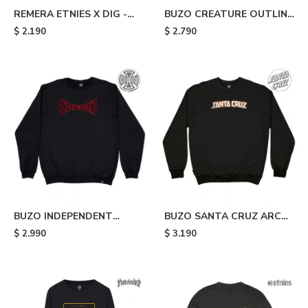
REMERA ETNIES X DIG -
BUZO CREATURE OUTLINE
Black
CREW - Black
$
2.190
$
2.790
BUZO INDEPENDENT
BUZO SANTA CRUZ ARCH
SPANNING FRONT CREW -
STRIP FRONT CREW -
$
2.990
$
3.190
Black
Black