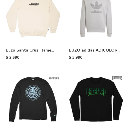
Buzo Santa Cruz Flame
BUZO adidas ADICOLOR
Strip - White
CLASSICS TRIFOLIO - Grey
$
2.690
$
3.990