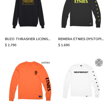
BUZO THRASHER LICENSE
REMERA ETNIES DYSTOPIA
PLACE - Black
- Black
$
2.790
$
1.690