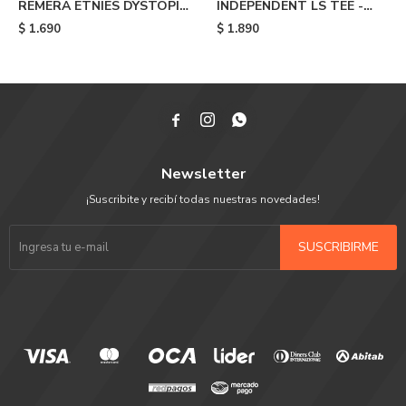
REMERA ETNIES DYSTOPIA
INDEPENDENT LS TEE -
- Orange
White
$
1.690
$
1.890



Newsletter
¡Suscribite y recibí todas nuestras novedades!
SUSCRIBIRME