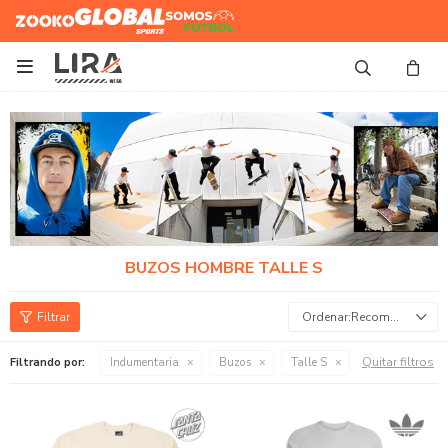
Zooko
Global Sports
Somos
Futbol

BUZOS HOMBRE TALLE S
Recomendados
Quitar filtros
Filtrando por:
Indumentaria
Buzos
Talle S