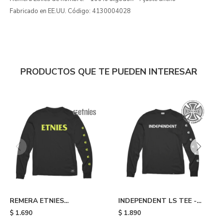
Fabricado en EE.UU. Código: 4130004028
PRODUCTOS QUE TE PUEDEN INTERESAR
REMERA ETNIES
INDEPENDENT LS TEE -
DYSTOPIA - Black
Black
$
1.690
$
1.890