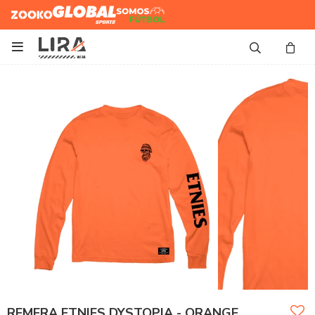
Zooko
Global Sports
Somos
Futbol

REMERA ETNIES DYSTOPIA - ORANGE