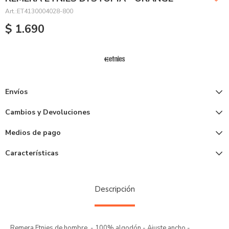
ET4130004028-800
$
1.690
Envíos
Cambios y Devoluciones
Medios de pago
Características
Descripción
Remera Etnies de hombre. - 100% algodón - Ajuste ancho -