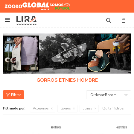
Zooko
Global Sports
Somos
Futbol

GORROS ETNIES HOMBRE
Recomendados
Quitar filtros
Filtrando por:
Accesorios
Gorros
Etnies