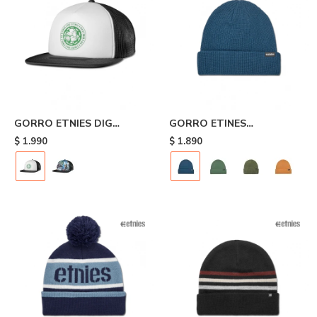
GORRO ETNIES DIG
GORRO ETINES
TRUCKER - Black/white
WAREHOUSE - Blue
$
1.990
$
1.890