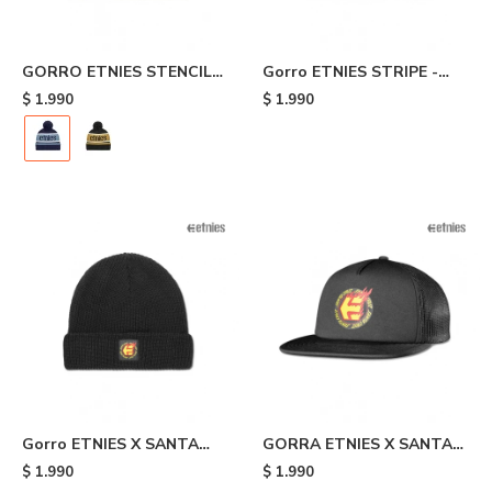
GORRO ETNIES STENCIL
Gorro ETNIES STRIPE -
POM BEANIE - Blue
Black
$
1.990
$
1.990
Gorro ETNIES X SANTA
GORRA ETNIES X SANTA
CRUZ FLAME - Black
CRUZ FLAME - Black
$
1.990
$
1.990