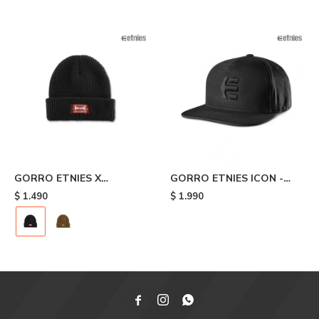
GORRO ETNIES X
GORRO ETNIES ICON -
INDEPENDENT - Black
Black
$
1.490
$
1.990


