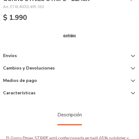
ET4140001495-001
$
1.990
Envíos
Cambios y Devoluciones
Medios de pago
Características
Descripción
El Gorro Etnies STRIPE está confeccionada en twill 65% poliéster y