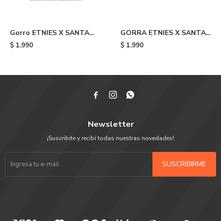
Gorro ETNIES X SANTA
GORRA ETNIES X SANTA
CRUZ FLAME - Black
CRUZ FLAME - Black
$
1.990
$
1.990



Newsletter
¡Suscribite y recibí todas nuestras novedades!
SUSCRIBIRME