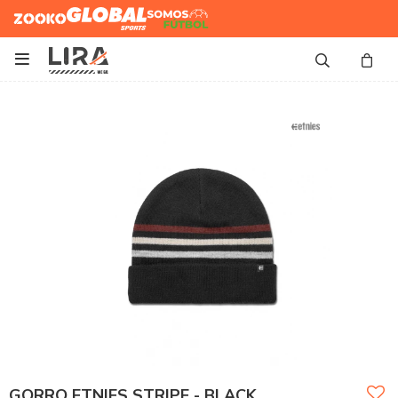
Zooko
Global Sports
Somos
Futbol

GORRO ETNIES STRIPE - BLACK