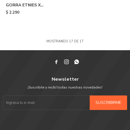
GORRA ETNIES X
INDEPENDENT TRUCKER -
$
2.290
Black
MOSTRANDO
17
DE
17



Newsletter
¡Suscribite y recibí todas nuestras novedades!
SUSCRIBIRME