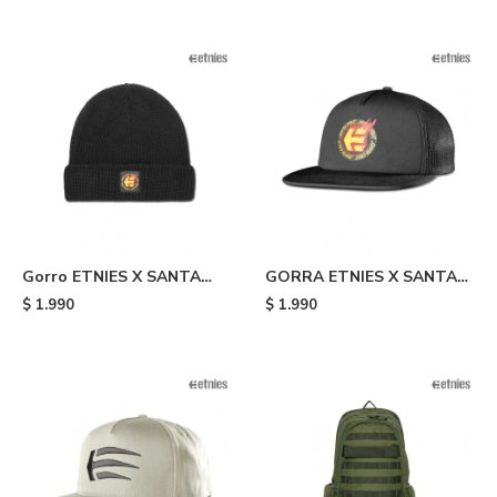
Gorro ETNIES X SANTA
GORRA ETNIES X SANTA
CRUZ FLAME - Black
CRUZ FLAME - Black
$
1.990
$
1.990