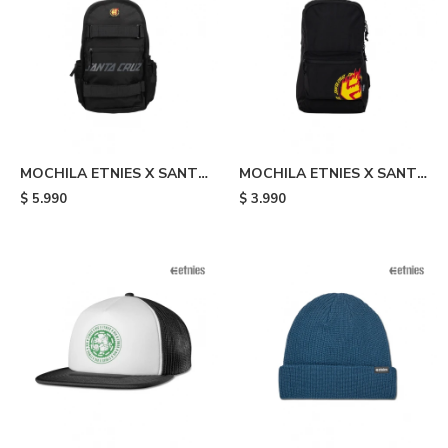
MOCHILA ETNIES X SANTA
MOCHILA ETNIES X SANTA
CRUZ FLAME MARANA
CRUZ FLAME - Black
$
5.990
$
3.990
LIGHT - Black