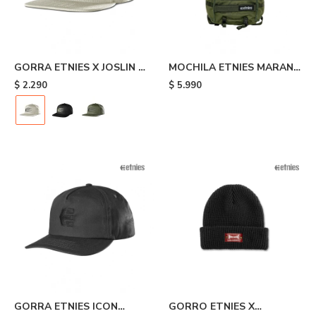
GORRA ETNIES X JOSLIN -
MOCHILA ETNIES MARANA
Beige
- Military Green
$
2.290
$
5.990
GORRA ETNIES ICON
GORRO ETNIES X