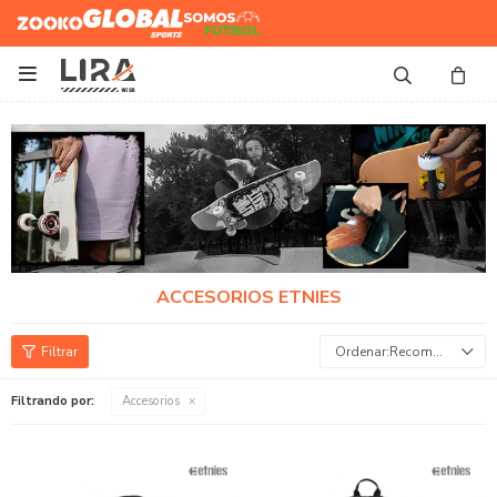
Zooko
Global Sports
Somos
Futbol

ACCESORIOS ETNIES
Recomendados
Filtrando por:
Accesorios