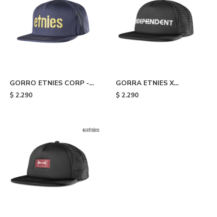
GORRO ETNIES CORP -
GORRA ETNIES X
Blue
INDEPENDENT TRUCKER -
$
2.290
$
2.290
Black