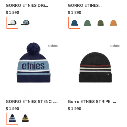
GORRO ETNIES DIG
GORRO ETINES
TRUCKER - Black/white
WAREHOUSE - Blue
$
1.990
$
1.890
GORRO ETNIES STENCIL
Gorro ETNIES STRIPE -
POM BEANIE - Blue
Black
$
1.990
$
1.990