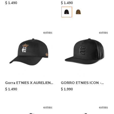
DESTRUCT - Black
INDEPENDENT - Black
$
1.490
$
1.490
Gorra ETNIES X AURELIEN
GORRO ETNIES ICON -
GIRAUD - Black
Black
$
1.490
$
1.990