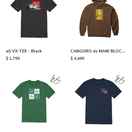
eS VX TEE - Black
CANGURO és MANI BLOCK
HOODIE FLEECE - Brown
$
1.790
$
4.490