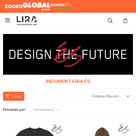
Zooko
Global Sports
Somos
Futbol

INDUMENTARIA ÉS
Recomendados
Filtrando por:
Indumentaria