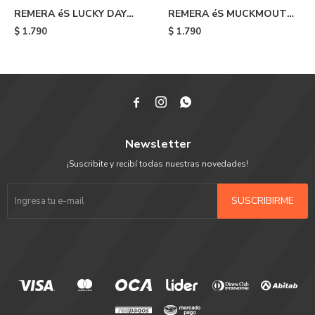
REMERA éS LUCKY DAY
REMERA éS MUCKMOUTH
TEE - 320
TEE - Blue
$
1.790
$
1.790



Newsletter
¡Suscribite y recibí todas nuestras novedades!
SUSCRIBIRME