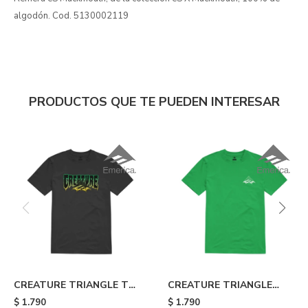
algodón. Cod. 5130002119
PRODUCTOS QUE TE PUEDEN INTERESAR
CREATURE TRIANGLE TEE
CREATURE TRIANGLE
- Black
WEB TEE - Green
$
1.790
$
1.790