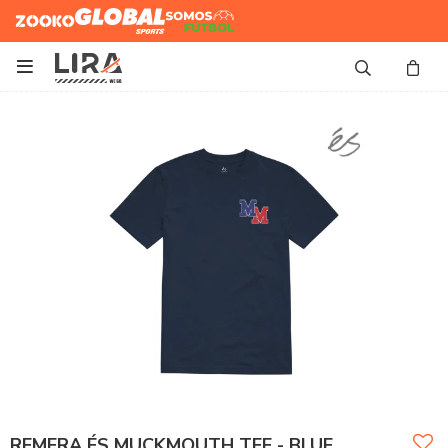
Zooko
Global Sports
Somos
Futbol

REMERA ÉS MUCKMOUTH TEE - BLUE