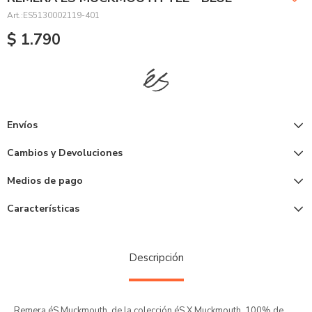
ES5130002119-401
$
1.790
Envíos
Cambios y Devoluciones
Medios de pago
Características
Descripción
Remera éS Muckmouth, de la colección éS X Muckmouth, 100% de