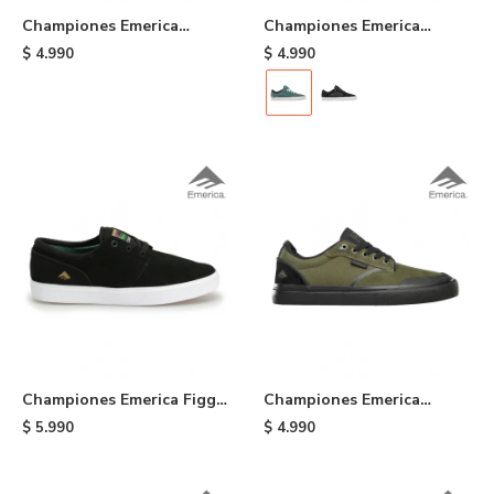
Championes Emerica
Championes Emerica
Heretic - Black
Cadence - 317
$
4.990
$
4.990
Championes Emerica Figgy
Championes Emerica
G6 - Black
Dickson X Six Feet Above -
$
5.990
$
4.990
520