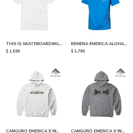
THIS IS SKATEBOARDING
REMERA EMERICA ALOHA
TEE - White
POCKET TEE - Blue
$
1.590
$
1.790
CANGURO EMERICA X INDY
CANGURO EMERICA X INDY