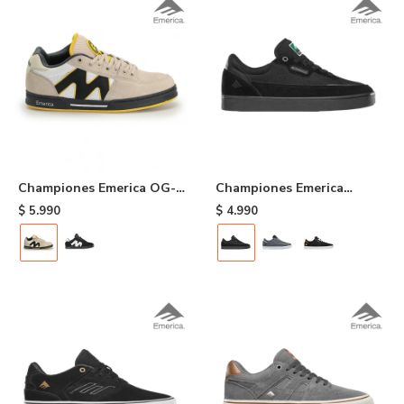
Championes Emerica OG-1
Championes Emerica
- 264
Gamma - Black
$
5.990
$
4.990