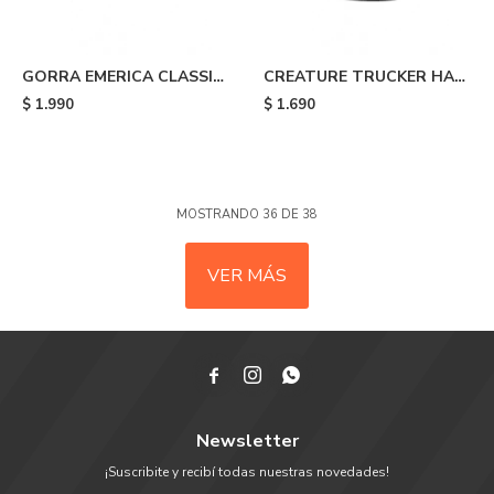
GORRA EMERICA CLASSIC
CREATURE TRUCKER HAT
SNAPBACK - Black
- Black
$
1.990
$
1.690
MOSTRANDO
36
DE
38
VER MÁS



Newsletter
¡Suscribite y recibí todas nuestras novedades!