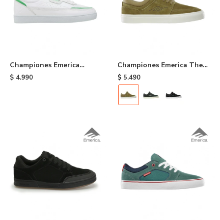
Championes Emerica
Championes Emerica The
Gamma x Shake Junt -
Hoban - Kelp
$
4.990
$
5.490
White