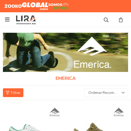
Zooko
Global Sports
Somos
Futbol

EMERICA
Recomendados