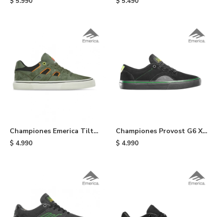
$
5.990
$
5.490
Championes Emerica Tilt
Championes Provost G6 X
G6 Vulc X OJ - Olive
Creature - Black
$
4.990
$
4.990