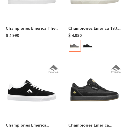
Championes Emerica The
Championes Emerica Tilt
Low Vulc - Black/gold
G6 Vulc Skateborard Shoes
$
4.990
$
4.990
- Grey
Championes Emerica
Championes Emerica