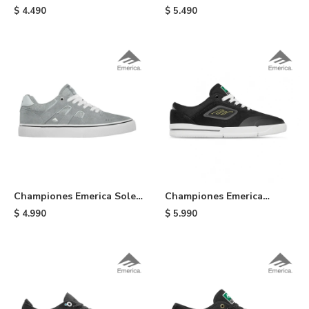
Temple - Black
Gamma G6 - Black
$
4.490
$
5.490
Championes Emerica Sole
Championes Emerica
Footwear - Grey
Phocus G6 - Black
$
4.990
$
5.990