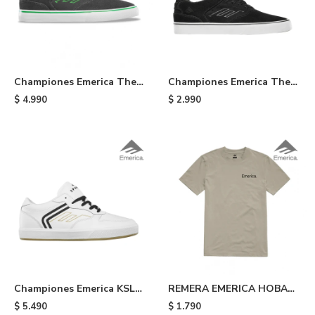
Championes Emerica The
Championes Emerica The
Low Vulc X Creature - Grey
Low Vulc Youth de niño -
$
4.990
$
2.990
/white /green
979
Championes Emerica KSL
REMERA EMERICA HOBAN
G6 X This is Skateboardin
G TEE - 322
$
5.490
$
1.790