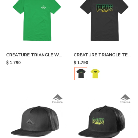
CREATURE TRIANGLE WEB
CREATURE TRIANGLE TEE
TEE - Green
- Black
$
1.790
$
1.790