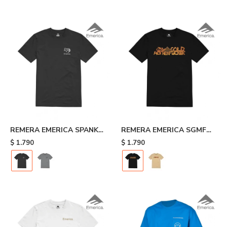
- White
REMERA EMERICA SPANKY
REMERA EMERICA SGMF
TOOTH TEE - Black
TEE - Black
$
1.790
$
1.790