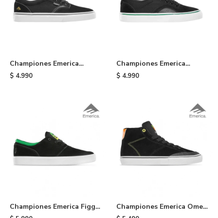
Championes Emerica
Championes Emerica
Dickson Skateboard -
Provost G6 - Black /white
$
4.990
$
4.990
Black/gold
/green
Championes Emerica Figgy
Championes Emerica Omen
G6 X Shake Junt - Black
HI X OJ - Black