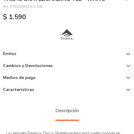
ET6130003013-100
$
1.590
Envíos
Cambios y Devoluciones
Medios de pago
Características
Descripción
La camiseta Emerica This is Skateboarding está confeccionada en