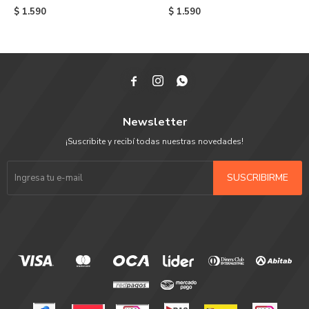
Black
Black
$
1.590
$
1.590



Newsletter
¡Suscribite y recibí todas nuestras novedades!
SUSCRIBIRME