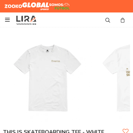
Zooko
Global Sports
Somos
Futbol

THIS IS SKATEBOARDING TEE - WHITE