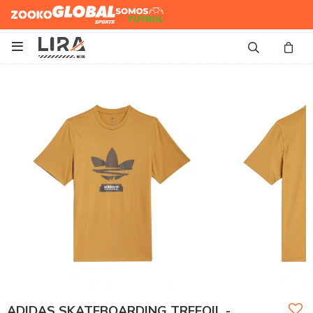
Zooko
Global Sports
Somos
Futbol

ADIDAS SKATEBOARDING TREFOIL -