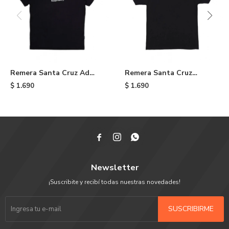
Remera Santa Cruz Ad
Remera Santa Cruz
Collage - Black
Collage Olval Dot - Black
$
1.690
$
1.690



Newsletter
¡Suscribite y recibí todas nuestras novedades!
SUSCRIBIRME