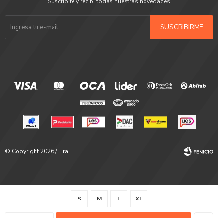
¡Suscribite y recibí todas nuestras novedades!
SUSCRIBIRME
© Copyright 2026 / Lira
S
M
L
XL
Fenicio