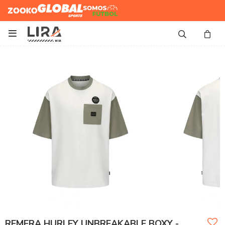
Zooko
Global Sports
Somos
Futbol

REMERA HURLEY UNBREAKABLE BOXY -