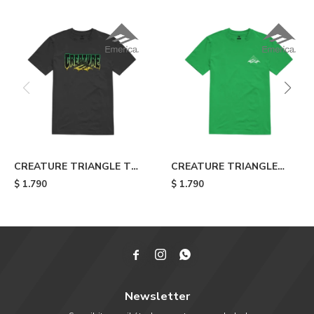
CREATURE TRIANGLE TEE
CREATURE TRIANGLE
- Black
WEB TEE - Green
$
1.790
$
1.790



Newsletter