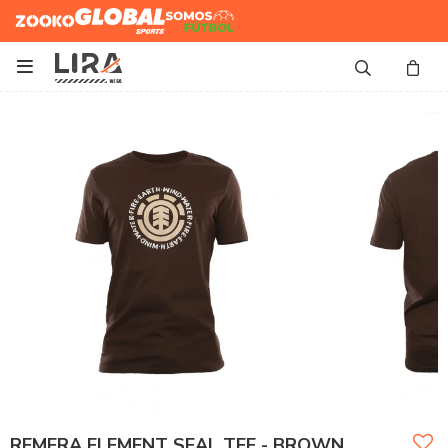
Zooko
Global Sports
Somos
Futbol

REMERA ELEMENT SEAL TEE - BROWN