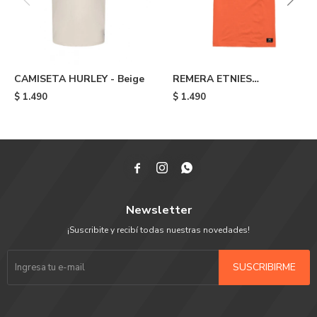
CAMISETA HURLEY - Beige
REMERA ETNIES
DYSTOPIA - Orange
$
1.490
$
1.490



Newsletter
¡Suscribite y recibí todas nuestras novedades!
SUSCRIBIRME