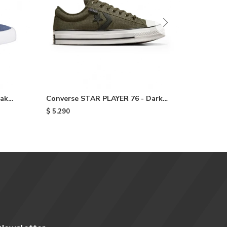
eak
Converse STAR PLAYER 76 - Dark
CONVERS
Green
STAR CRU
$
5.290
$
5.290