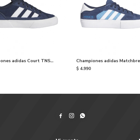
ones adidas Court TNS
Championes adidas Matchbr
e - Blue
Super - Navy
$
4.990


