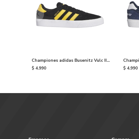
Championes adidas Busenitz Vulc II -
Champi
Black
Premier
$
4.990
$
4.990