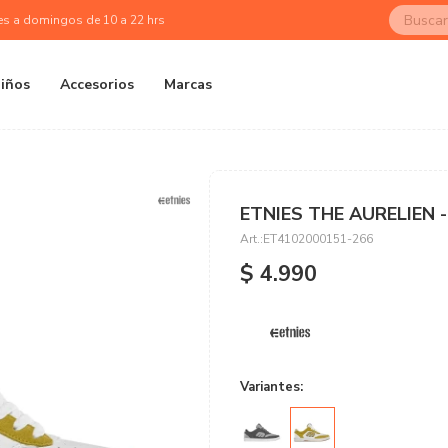
es a domingos de 10 a 22 hrs
iños
Accesorios
Marcas
ETNIES THE AURELIEN
ET4102000151-266
$
4.990
Variantes: