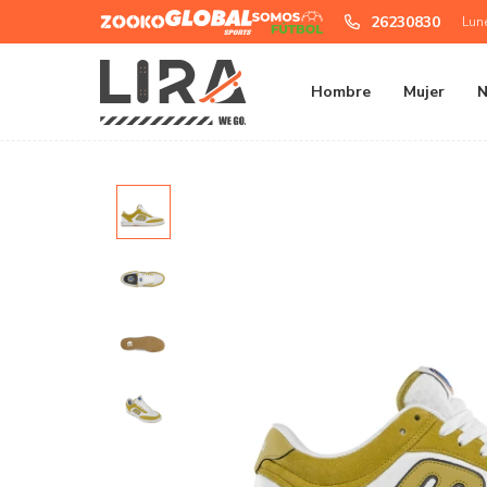
Zooko
Global
Somos
26230830
Lun
Sports
Futbol
Hombre
Mujer
N