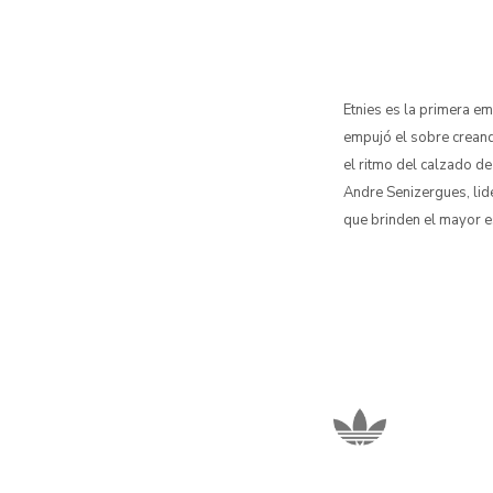
Etnies es la primera e
empujó el sobre creand
el ritmo del calzado de
Andre Senizergues, li
que brinden el mayor e