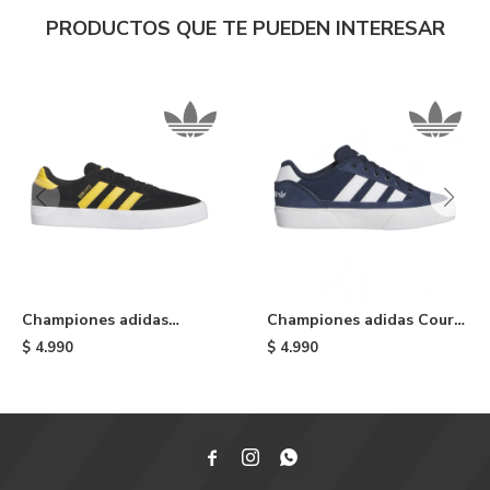
PRODUCTOS QUE TE PUEDEN INTERESAR
Championes adidas
Championes adidas Court
Busenitz Vulc II - Black
TNS Premiere - Blue
$
4.990
$
4.990


