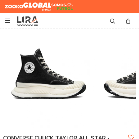
Zooko
Global Sports
Somos
Futbol

CONVERSE CHUCK TAYLOR ALL STAR -