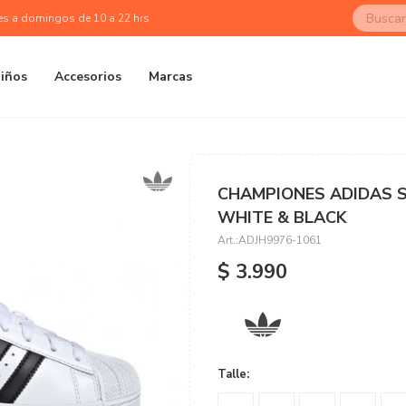
es a domingos de 10 a 22 hrs
iños
Accesorios
Marcas
CHAMPIONES ADIDAS SU
WHITE & BLACK
ADJH9976-1061
$
3.990
Talle: