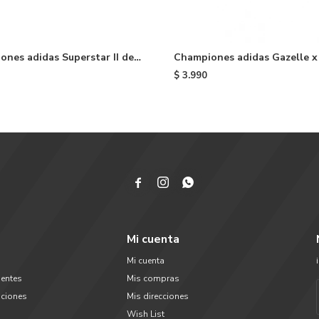
nes adidas Superstar II de
Championes adidas Gazelle x
 White
Alice In Wonderland niño - R
$
3.990



Mi cuenta
Mi cuenta
uentes
Mis compras
uciones
Mis direcciones
Wish List