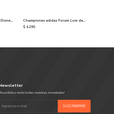
 Disney
Championes adidas Forum Low de
Champio
ed
niño - White
niño - C
$
4.290
$
4.290
Newsletter
¡Suscribite y recibí todas nuestras novedades!
SUSCRIBIRME