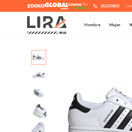
Zooko
Global
Somos
26230830
Lun
Sports
Futbol
Hombre
Mujer
N