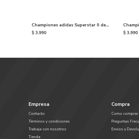
Championes adidas Superstar II de
Champio
niño - Black
niño -
$
3.990
$
3.990
Empresa
Compra
Contacto
Como comprar
Términos y condiciones
Preguntas Frec
Trabaja con nosotros
Envios y Devol
Tienda