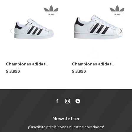
Championes adidas
Championes adidas
Superstar II de niño -
Superstar II de niño -
$
3.990
$
3.990
White
White & Black



Newsletter
¡Suscribite y recibí todas nuestras novedades!