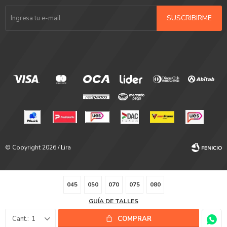
SUSCRIBIRME
© Copyright 2026 / Lira
045
050
070
075
080
GUÍA DE TALLES
Fenicio
1
COMPRAR