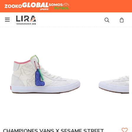
Zooko
Global Sports
Somos
Futbol

CHAMPIONES VANS X SESAME STREET