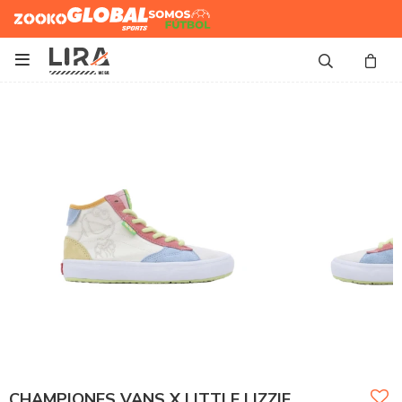
Zooko
Global Sports
Somos
Futbol

CHAMPIONES VANS X LITTLE LIZZIE