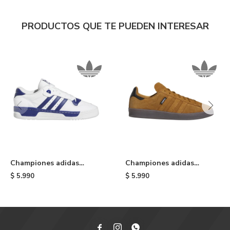
PRODUCTOS QUE TE PUEDEN INTERESAR
Championes adidas
Championes adidas
Rivalry Low - Blue/white
Campus ADV - Brown
$
5.990
$
5.990


