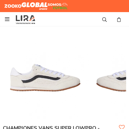
Zooko
Global Sports
Somos
Futbol

CHAMPIONES VANS SUPER LOWPRO -