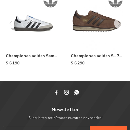
Championes adidas Samba
Championes adidas SL 72
OG de niño - Cloud White
RS - Brown
$
6.190
$
6.290



Newsletter
¡Suscribite y recibí todas nuestras novedades!