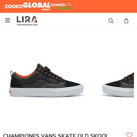
Zooko
Global Sports
Somos
Futbol

CHAMPIONES VANS SKATE OLD SKOOL