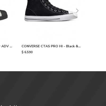
r ADV -
CONVERSE CTAS PRO HI - Black &
Champion
White
Cloudwh
$
6.590
$
6.890