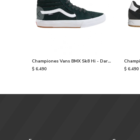
Championes Vans BMX Sk8 Hi - Dark
Champi
Green
Black
$
6.490
$
6.490