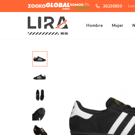
Zooko
Global
Somos
26230830
Lun
Sports
Futbol
Hombre
Mujer
N