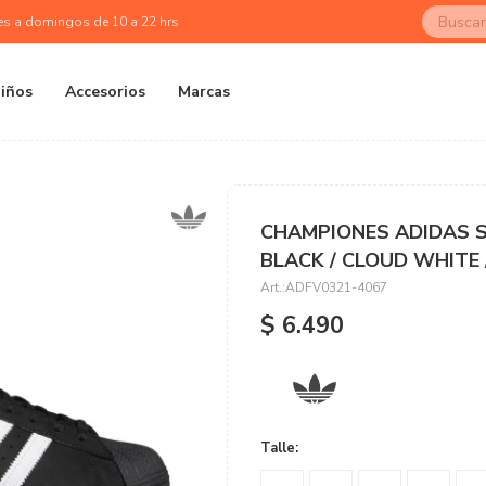
es a domingos de 10 a 22 hrs
iños
Accesorios
Marcas
CHAMPIONES ADIDAS S
BLACK / CLOUD WHITE 
ADFV0321-4067
$
6.490
Talle: