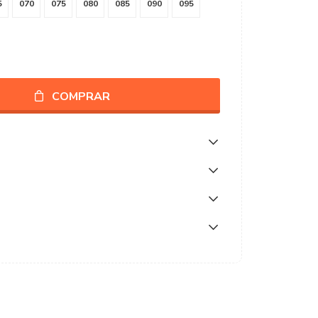
5
070
075
080
085
090
095
COMPRAR