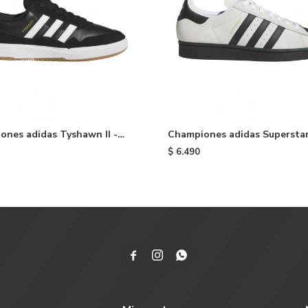
ones adidas Tyshawn II -
Championes adidas Supersta
Crystal White
$
6.490


