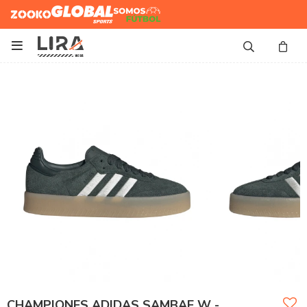
Zooko
Global Sports
Somos
Futbol

CHAMPIONES ADIDAS SAMBAE W -