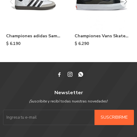
Championes adidas Samba
Championes Vans Skate
OG de niño - Cloud White
Old Skool Vans X Spitfire
$
6.190
$
6.290
- Black



Newsletter
¡Suscribite y recibí todas nuestras novedades!
SUSCRIBIRME