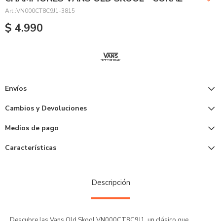
VN000CT8C9J1-3815
$
4.990
Envíos
Cambios y Devoluciones
Medios de pago
Características
Descripción
Descubre las Vans Old Skool VN000CT8C9J1, un clásico que