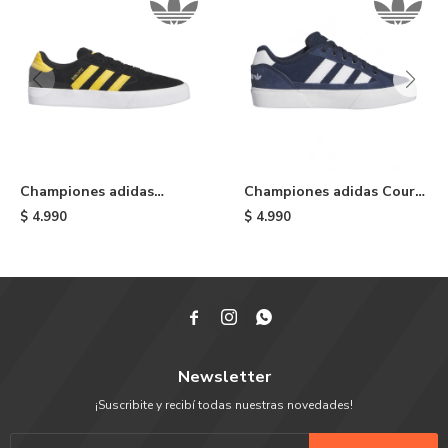
Championes adidas
Championes adidas Court
Busenitz Vulc II - Black
TNS Premiere - Blue
$
4.990
$
4.990



Newsletter
¡Suscribite y recibí todas nuestras novedades!