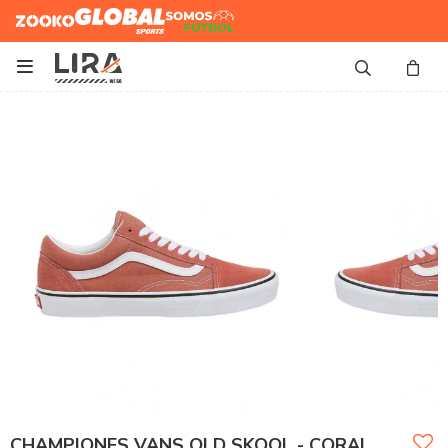
Zooko
Global Sports
Somos
Futbol

CHAMPIONES VANS OLD SKOOL - CORAL