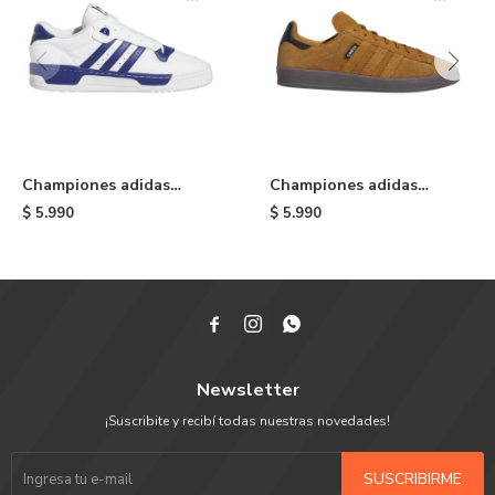
Championes adidas
Championes adidas
Rivalry Low - Blue/white
Campus ADV - Brown
$
5.990
$
5.990



Newsletter
¡Suscribite y recibí todas nuestras novedades!
SUSCRIBIRME