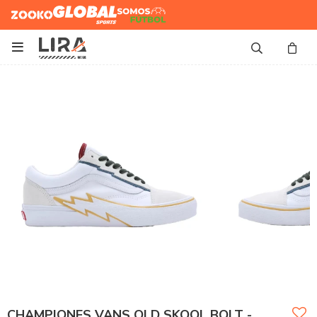
Zooko
Global Sports
Somos
Futbol

CHAMPIONES VANS OLD SKOOL BOLT -