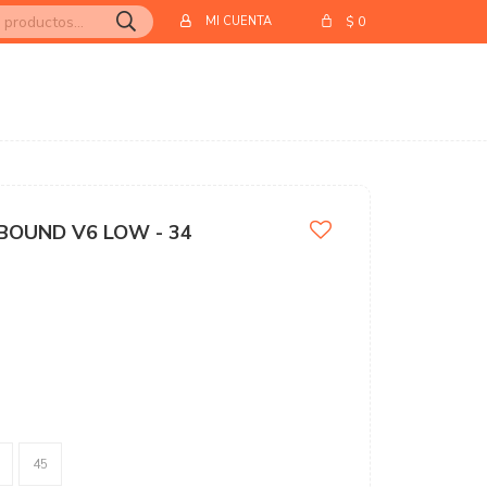
$
0
BOUND V6 LOW - 34
45