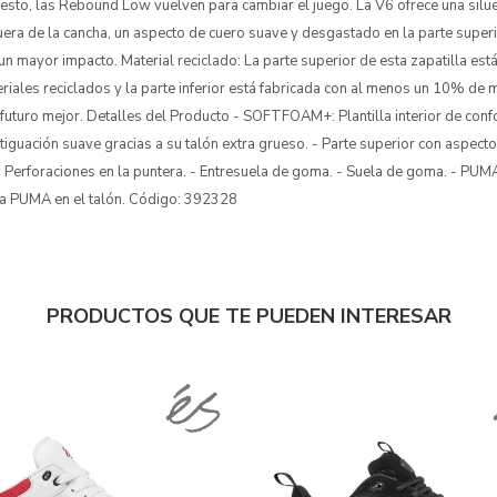
cesto, las Rebound Low vuelven para cambiar el juego. La V6 ofrece una silue
fuera de la cancha, un aspecto de cuero suave y desgastado en la parte supe
n mayor impacto. Material reciclado: La parte superior de esta zapatilla está
ales reciclados y la parte inferior está fabricada con al menos un 10% de m
futuro mejor. Detalles del Producto - SOFTFOAM+: Plantilla interior de conf
iguación suave gracias a su talón extra grueso. - Parte superior con aspecto
- Perforaciones en la puntera. - Entresuela de goma. - Suela de goma. - PUMA
rca PUMA en el talón. Código: 392328
PRODUCTOS QUE TE PUEDEN INTERESAR