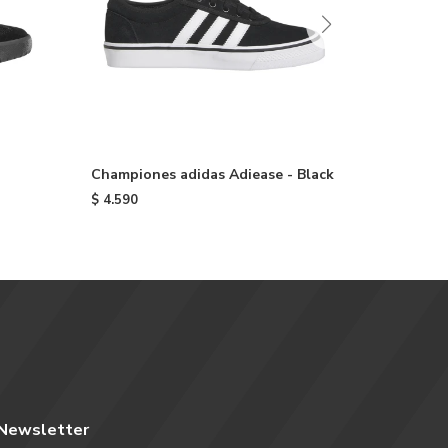
Championes adidas Adiease - Black
Champio
de niño 
$
4.590
$
4.590
Newsletter