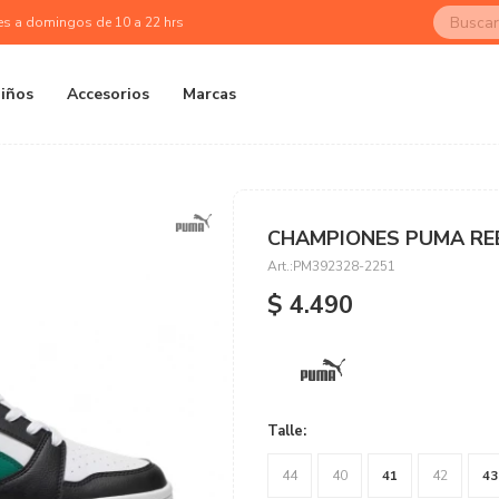
es a domingos de 10 a 22 hrs
iños
Accesorios
Marcas
CHAMPIONES PUMA RE
PM392328-2251
$
4.490
Talle:
44
40
41
42
43