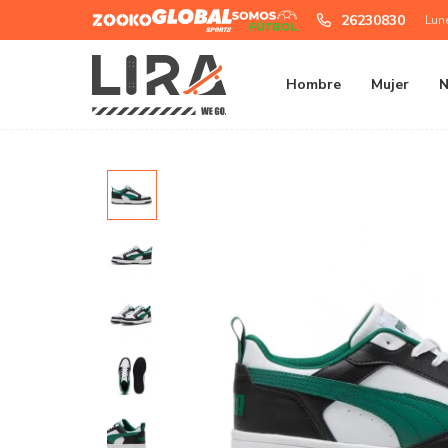
Zooko
Global
Somos
26230830
Lun
Sports
Futbol
Hombre
Mujer
N