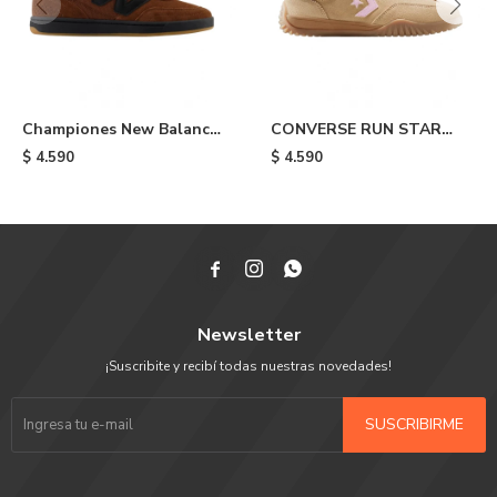
Championes New Balance
CONVERSE RUN STAR
440 - Tnt
TRAINER - Beige
$
4.590
$
4.590



Newsletter
¡Suscribite y recibí todas nuestras novedades!
SUSCRIBIRME