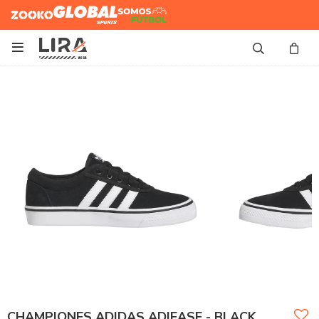
Zooko
Global Sports
Somos
Futbol

CHAMPIONES ADIDAS ADIEASE - BLACK