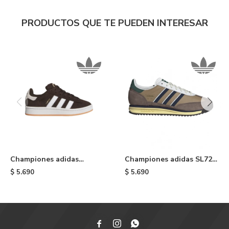
PRODUCTOS QUE TE PUEDEN INTERESAR
Championes adidas
Championes adidas SL72 -
Campus 00S De Niño -
Earth & Night Indigo
$
5.690
$
5.690
Aurora Coffee


