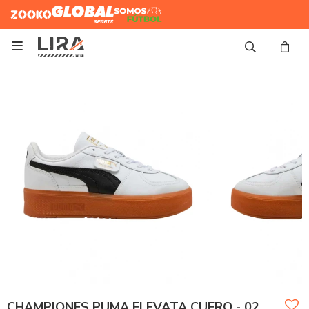
Zooko
Global Sports
Somos
Futbol

CHAMPIONES PUMA ELEVATA CUERO - 02