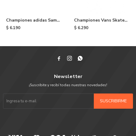
Championes adidas Samba
Championes Vans Skate
OG de niño - Cloud White
Old Skool Vans X Spitfire
$
6.190
$
6.290
- Black



Newsletter
¡Suscribite y recibí todas nuestras novedades!
SUSCRIBIRME