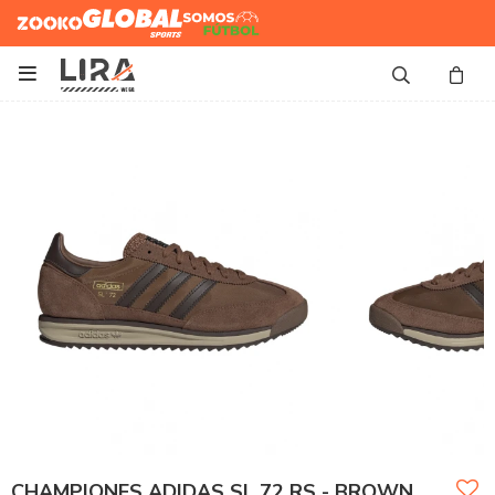
Zooko
Global Sports
Somos
Futbol

CHAMPIONES ADIDAS SL 72 RS - BROWN