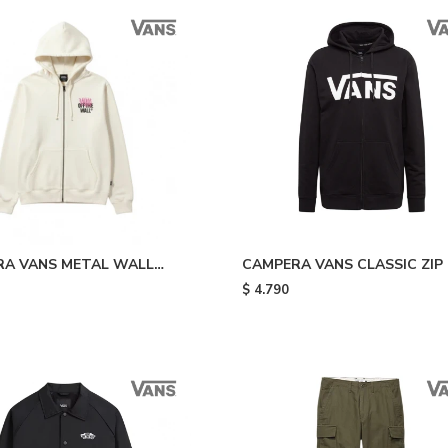
RA VANS METAL WALL
CAMPERA VANS CLASSIC ZIP 
P - White
Black
$
4.790