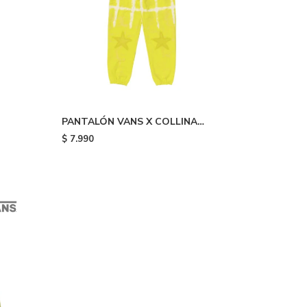
PANTALÓN VANS X COLLINA
STRADA - Yellow
$
7.990