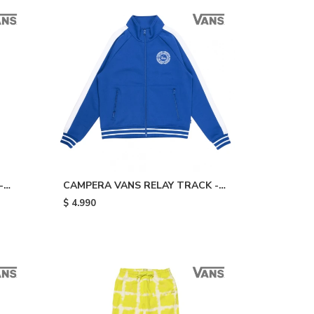
-
CAMPERA VANS RELAY TRACK -
Blue/white
$
4.990