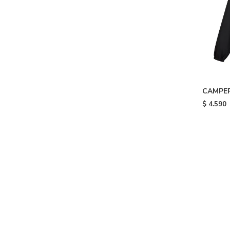
CAMPER
$
4.590