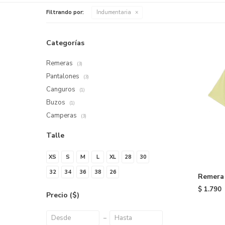
Filtrando por:
Indumentaria
Categorías
Remeras
(3)
Pantalones
(3)
Canguros
(1)
Buzos
(1)
Camperas
(3)
Talle
XS
S
M
L
XL
28
30
32
34
36
38
26
Remera
Yellow
$
1.790
Precio
($)