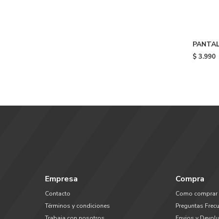
PANTAL
GEERIN
$
3.990
Empresa
Compra
Contacto
Como comprar
Términos y condiciones
Preguntas Frec
Trabaja con nosotros
Envios y Devol