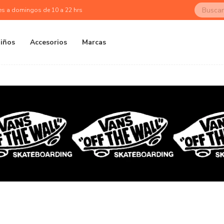
es a domingos de 10 a 22 hrs
iños
Accesorios
Marcas