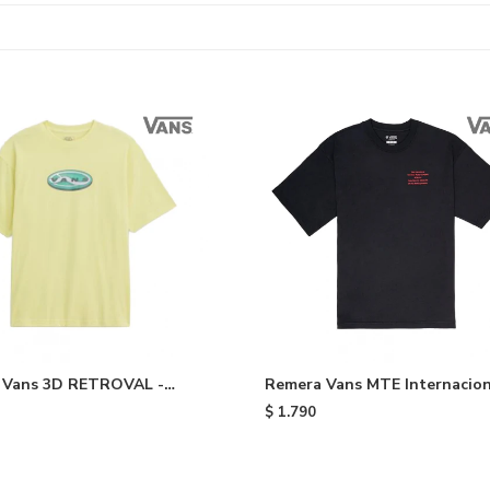
 Vans 3D RETROVAL -
Remera Vans MTE Internacion
Black
$
1.790