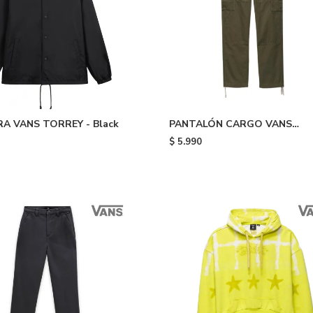
A VANS TORREY - Black
PANTALÓN CARGO VANS
SERVICE - Green
$
5.990