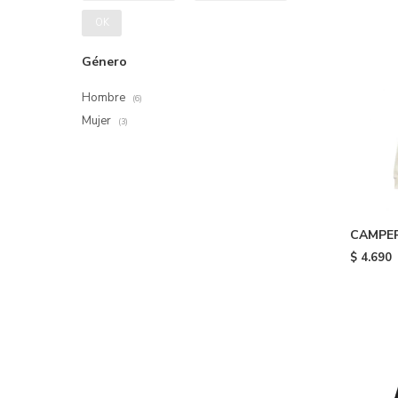
OK
Género
Hombre
(6)
Mujer
(3)
CAMPE
FULL ZI
$
4.690