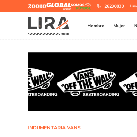
Zooko
Global
Somos
26230830
Lun
Sports
Futbol
Hombre
Mujer
N
INDUMENTARIA VANS