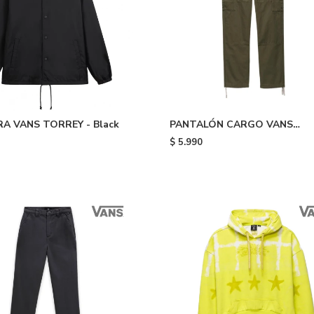
A VANS TORREY - Black
PANTALÓN CARGO VANS
SERVICE - Green
$
5.990