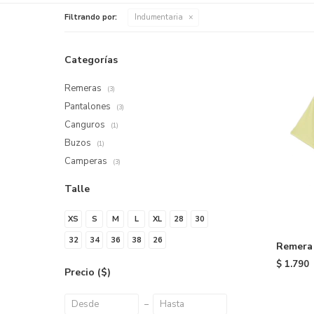
Filtrando por:
Indumentaria
Categorías
Remeras
(3)
Pantalones
(3)
Canguros
(1)
Buzos
(1)
Camperas
(3)
Talle
XS
S
M
L
XL
28
30
32
34
36
38
26
Remera
Yellow
$
1.790
Precio
($)