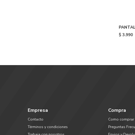
PANTAL
GEERIN
$
3.990
Empresa
Compra
Contacto
Como comprar
Términos y condiciones
Preguntas Frec
Trabaja con nosotros
Envios y Devol