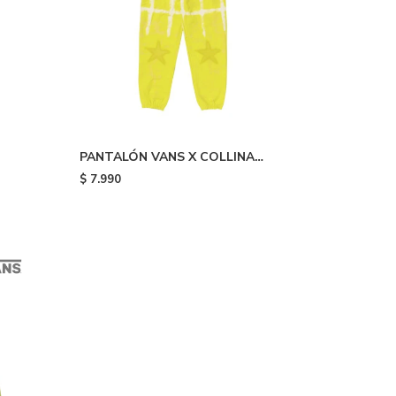
PANTALÓN VANS X COLLINA
STRADA - Yellow
$
7.990