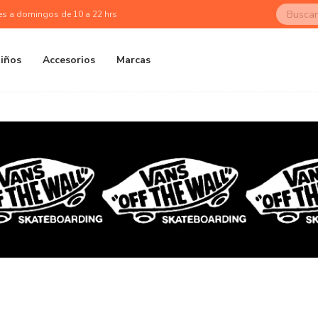
es a domingos de 10 a 22 hrs
iños
Accesorios
Marcas