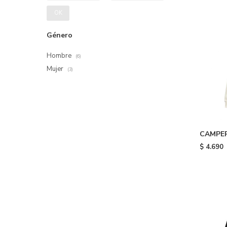
OK
Género
Hombre
(6)
Mujer
(3)
CAMPE
FULL ZI
$
4.690