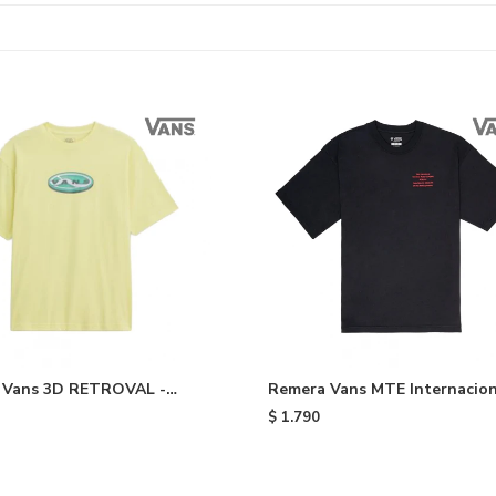
 Vans 3D RETROVAL -
Remera Vans MTE Internacion
Black
$
1.790