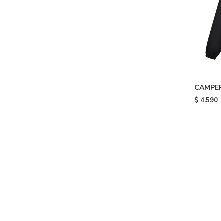
CAMPER
$
4.590