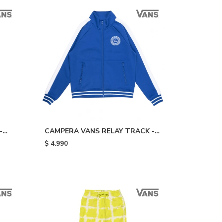
-
CAMPERA VANS RELAY TRACK -
Blue/white
$
4.990