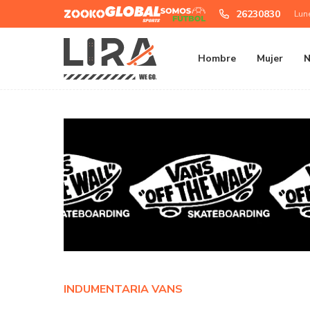
Zooko
Global
Somos
26230830
Lun
Sports
Futbol
Hombre
Mujer
N
INDUMENTARIA VANS