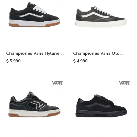
Championes Vans Hylane -
Championes Vans Old
Black
School - Black
$
5.990
$
4.990