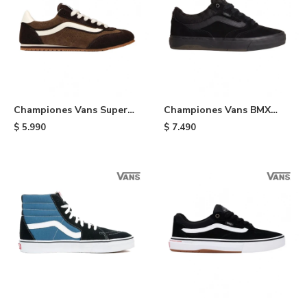
Championes Vans Super
Championes Vans BMX
Lowpro - Brown
Proof Wafflecup - Black
$
5.990
$
7.490