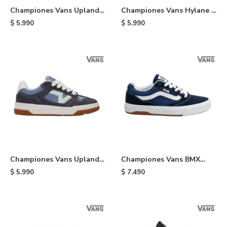
Championes Vans Upland -
Championes Vans Hylane -
Black
Black
$
5.990
$
5.990
Championes Vans Upland -
Championes Vans BMX
White
Proof Wafflecup - Black
$
5.990
$
7.490