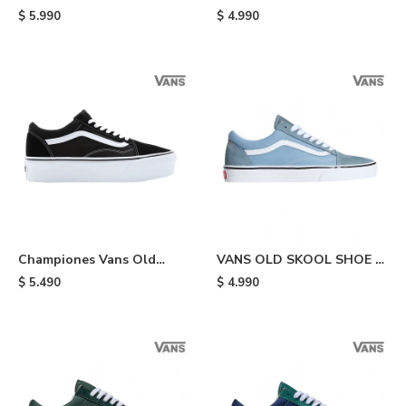
Skool - Brown
Half Cab - Black/white
$
5.990
$
4.990
Championes Vans Old
VANS OLD SKOOL SHOE -
Skool Stackform - Black
Light Blue
$
5.490
$
4.990