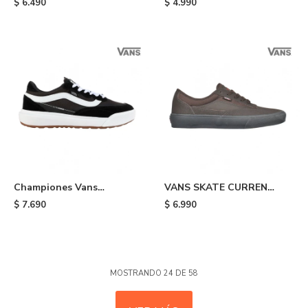
$
6.490
$
4.990
Championes Vans
VANS SKATE CURREN
UltraRange - Black
CAPLES - Dark
$
7.690
$
6.990
MOSTRANDO
24
DE
58