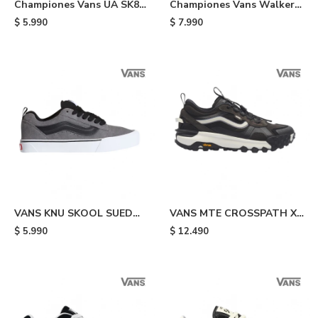
Championes Vans UA SK8
Championes Vans Walker
HI - Navy
Wafflecup - Black
$
5.990
$
7.990
VANS KNU SKOOL SUED
VANS MTE CROSSPATH XC
PEWTR - Grey & Black
WASHED - Black
$
5.990
$
12.490