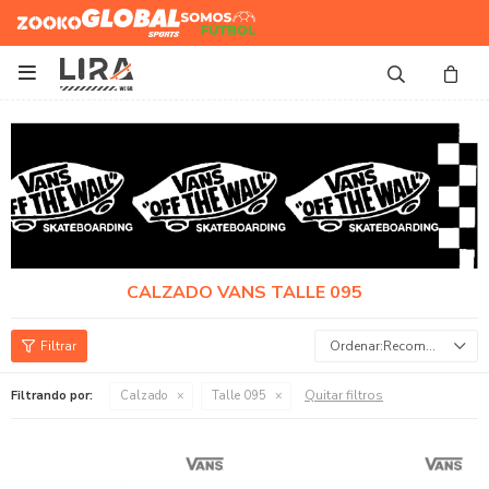
Zooko
Global Sports
Somos
Futbol

CALZADO VANS TALLE 095
Recomendados
Quitar filtros
Filtrando por:
Calzado
Talle 095